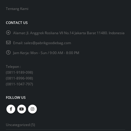
Tentang Kami
CONTACT US
Alamat:
Jl. Anggrek Rosliana VII No.14 Jakarta Barat 11480. Indonesia
Email:
sales@pabrikgoodiebag.com
Jam Kerja:
Mon - Sun / 9:00 AM - 8:00 PM
Telepon :
(
0811-9189-098
)
(
0811-8996-998
)
(
0811-1047-797
)
FOLLOW US
5
Uncategorized
5