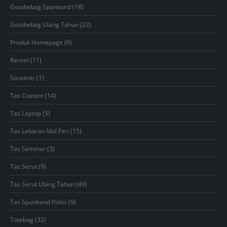
products
18
Goodiebag Spunbond
18
products
23
Goodiebag Ulang Tahun
23
products
6
Produk Homepage
6
products
11
Ransel
11
products
1
Souvenir
1
product
14
Tas Custom
14
products
5
Tas Laptop
5
products
15
Tas Lebaran Idul Fitri
15
products
3
Tas Seminar
3
products
9
Tas Serut
9
products
49
Tas Serut Ulang Tahun
49
products
9
Tas Spunbond Polos
9
products
32
Totebag
32