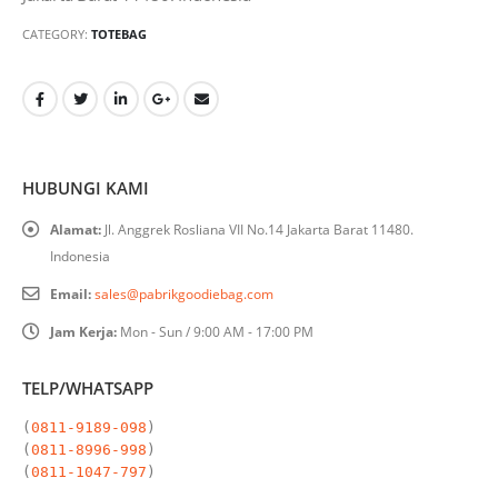
CATEGORY:
TOTEBAG
HUBUNGI KAMI
Alamat:
Jl. Anggrek Rosliana VII No.14 Jakarta Barat 11480.
Indonesia
Email:
sales@pabrikgoodiebag.com
Jam Kerja:
Mon - Sun / 9:00 AM - 17:00 PM
TELP/WHATSAPP
(
0811-9189-098
)

(
0811-8996-998
)

(
0811-1047-797
)