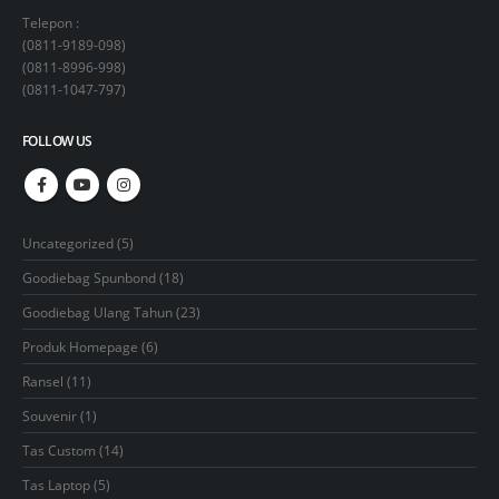
Telepon :
(
0811-9189-098
)
(
0811-8996-998
)
(
0811-1047-797
)
FOLLOW US
5
Uncategorized
5
products
18
Goodiebag Spunbond
18
products
23
Goodiebag Ulang Tahun
23
products
6
Produk Homepage
6
products
11
Ransel
11
products
1
Souvenir
1
product
14
Tas Custom
14
products
5
Tas Laptop
5