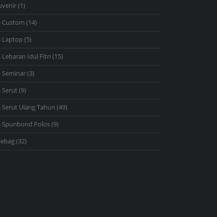
1
uvenir
1
product
14
s Custom
14
products
5
s Laptop
5
products
15
 Lebaran Idul Fitri
15
products
3
s Seminar
3
products
9
 Serut
9
products
49
 Serut Ulang Tahun
49
products
9
s Spunbond Polos
9
products
32
tebag
32
products