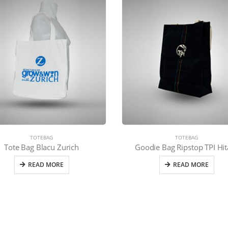
TOTEBAG
TOTEBAG
Tote Bag Blacu Zurich
Goodie Bag Ripstop TPI Hi
READ MORE
READ MORE