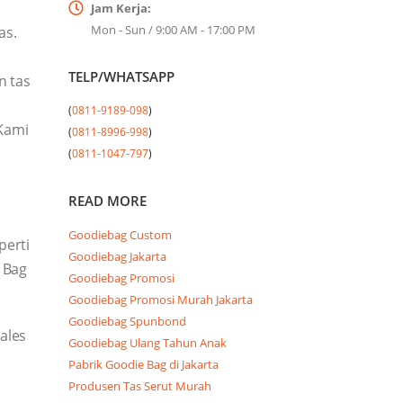
Jam Kerja:
Mon - Sun / 9:00 AM - 17:00 PM
as.
TELP/WHATSAPP
n tas
(
0811-9189-098
)

 Kami
(
0811-8996-998
)

(
0811-1047-797
)
READ MORE
Goodiebag Custom
perti
Goodiebag Jakarta
 Bag
Goodiebag Promosi
Goodiebag Promosi Murah Jakarta
Goodiebag Spunbond
ales
Goodiebag Ulang Tahun Anak
Pabrik Goodie Bag di Jakarta
Produsen Tas Serut Murah