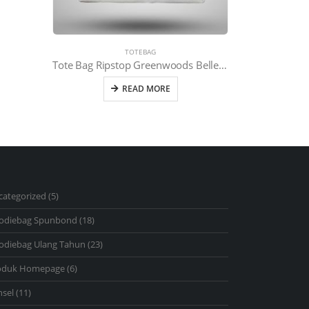
TOTEBAG
Tote Bag Ripstop Greenwoods Belle Legoso Residence Krem Tali Hijau
READ MORE
5
categorized
5
products
18
odiebag Spunbond
18
products
23
odiebag Ulang Tahun
23
products
6
oduk Homepage
6
products
11
nsel
11
products