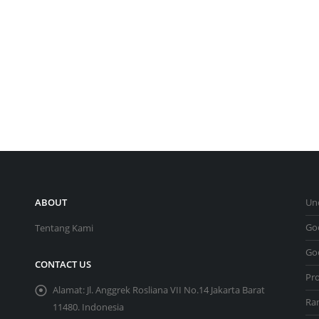
ABOUT
Un
Go
Tentang Kami
Go
CONTACT US
Pr
Alamat:
Jl. Anggrek Rosliana VII No.14 Jakarta Barat
Ra
11480. Indonesia