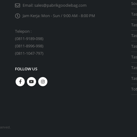
So
Email:
sales@pabrikgoodiebag.com
Ta
Jam Kerja:
Mon - Sun / 9:00 AM - 8:00 PM
Ta
Telepon :
Tas
(
0811-9189-098
)
(
0811-8996-998
)
Ta
(
0811-1047-797
)
Tas
Tas
FOLLOW US
Ta
To
served.