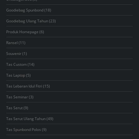
products
18
Goodiebag Spunbond
18
products
23
Goodiebag Ulang Tahun
23
products
6
Produk Homepage
6
products
11
Ransel
11
products
1
Souvenir
1
product
14
Tas Custom
14
products
5
Tas Laptop
5
products
15
Tas Lebaran Idul Fitri
15
products
3
Tas Seminar
3
products
9
Tas Serut
9
products
49
Tas Serut Ulang Tahun
49
products
9
Tas Spunbond Polos
9
products