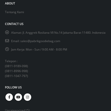
ABOUT
Tentang Kami
CONTACT US
Alamat:
Jl. Anggrek Rosliana VII No.14 Jakarta Barat 11480. Indonesia
Email:
sales@pabrikgoodiebag.com
Jam Kerja:
Mon - Sun / 9:00 AM - 8:00 PM
Telepon :
(
0811-9189-098
)
(
0811-8996-998
)
(
0811-1047-797
)
FOLLOW US
5
Uncategorized
5