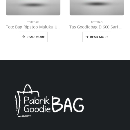
TOTEBAG
TOTEBAG
Tote Bag Ripstop Maluku Utara Merah
Tas Goodiebag D 600 Sari Husada
READ MORE
READ MORE