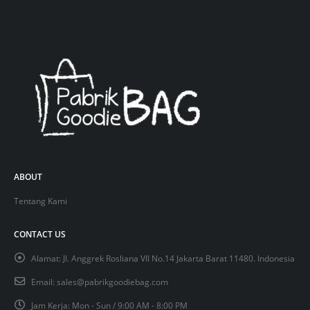
ABOUT
Tentang Kami
CONTACT US
Alamat:
Jl. Anggrek Rosliana VII No.14 Jakarta Barat 11480. Indonesia
Email:
sales@pabrikgoodiebag.com
Jam Kerja:
Mon - Sun / 9:00 AM - 8:00 PM