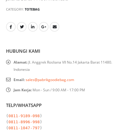
CATEGORY:
TOTEBAG
HUBUNGI KAMI
Alamat:
Jl. Anggrek Rosliana VII No.14 Jakarta Barat 11480.
Indonesia
Email:
sales@pabrikgoodiebag.com
Jam Kerja:
Mon - Sun / 9:00 AM - 17:00 PM
TELP/WHATSAPP
(
0811-9189-098
)

(
0811-8996-998
)

(
0811-1047-797
)