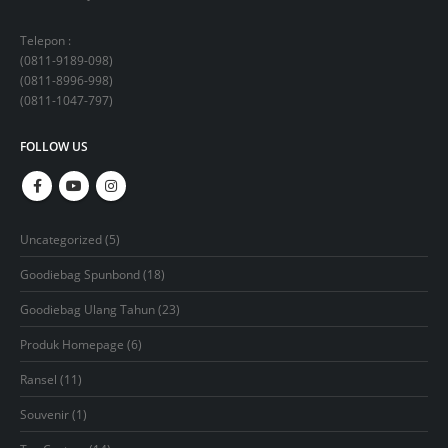
Telepon :
(
0811-9189-098
)
(
0811-8996-998
)
(
0811-1047-797
)
FOLLOW US
5
Uncategorized
5
products
18
Goodiebag Spunbond
18
products
23
Goodiebag Ulang Tahun
23
products
6
Produk Homepage
6
products
11
Ransel
11
products
1
Souvenir
1
product