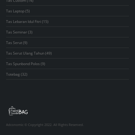
14
Tas Custom
14
products
5
Tas Laptop
5
products
15
Tas Lebaran Idul Fitri
15
products
3
Tas Seminar
3
products
9
Tas Serut
9
products
49
Tas Serut Ulang Tahun
49
products
9
Tas Spunbond Polos
9
products
32
Totebag
32
products
Adconomic © Copyright 2022. All Rights Reserved.