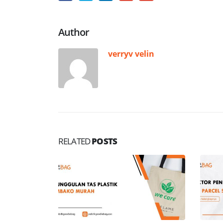
Author
verryv velin
RELATED
POSTS