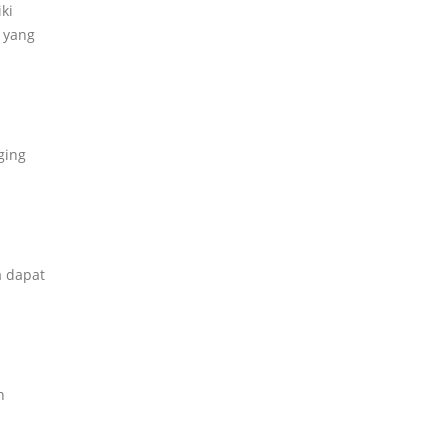
ki
 yang
ging
a dapat
n