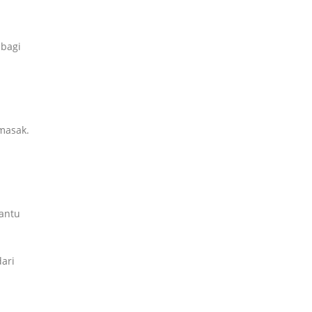
 bagi
masak.
antu
ari