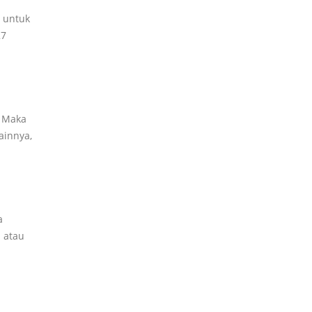
 untuk
27
. Maka
ainnya,
a
 atau