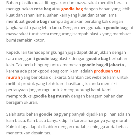
Bahan plastik mulai ditinggalkan dan masyarakat memilih beralih
menggunakan
tote bag
atau
goodie bag
dengan bahan yang lebih
kuat dan tahan lama. Bahan kain yang kuat dan tahan lama
membuat
goodie bag
mampu digunakan berulang kali dengan
jangka waktu yang lebih lama. Dengan menggunakan
goodie bag
ini
masyarakat turut serta mengurangi sampah plastik yang membuat
bumi semakin kotor.
Kepedulian terhadap lingkungan juga dapat ditunjukkan dengan
cara mengganti
goodie bag
plastik dengan
goodie bag
berbahan
kain. Tak perlu bingung untuk memesan
goodie bag di jakarta
,
karena ada pabrikgoodiebag.com. kami adalah
produsen tas
murah
yang berlokasi di Jakarta. Silahkan cek website kami untuk
melihat produk yang telah kami hasilkan. Jika anda memiliki
pertanyaan jangan ragu untuk menghubungi kami. Kami
memproduksi
goodie bag murah
dengan beragam bahan dan
beragam ukuran.
Salah satu bahan
goodie bag
yang banyak dijadikan pilihan adalah
kain blacu. Kain blacu banyak dipilih karena harganya yang murah.
Kain ini juga dapat disablon dengan mudah, sehingga anda bebas
menentukan desain tas.