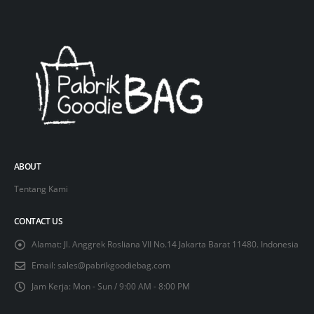
ABOUT
Tentang Kami
CONTACT US
Alamat:
Jl. Anggrek Rosliana VII No.14 Jakarta Barat 11480. Indonesia
Email:
sales@pabrikgoodiebag.com
Jam Kerja:
Mon - Sun / 9:00 AM - 8:00 PM