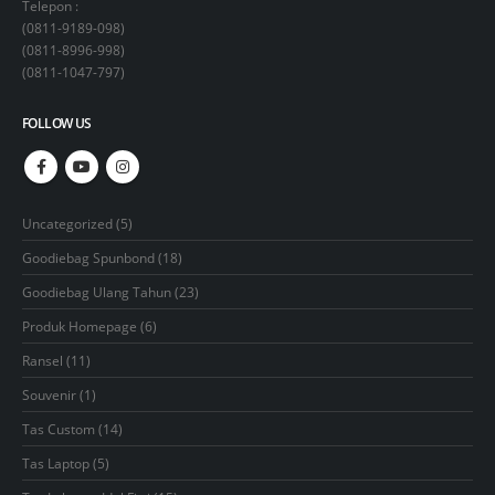
Telepon :
(
0811-9189-098
)
(
0811-8996-998
)
(
0811-1047-797
)
FOLLOW US
5
Uncategorized
5
products
18
Goodiebag Spunbond
18
products
23
Goodiebag Ulang Tahun
23
products
6
Produk Homepage
6
products
11
Ransel
11
products
1
Souvenir
1
product
14
Tas Custom
14
products
5
Tas Laptop
5
products