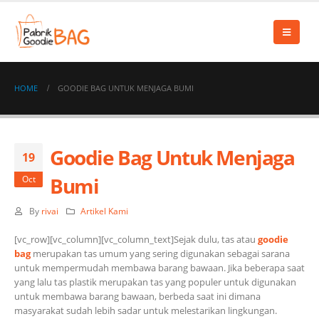
HOME
GOODIE BAG UNTUK MENJAGA BUMI
Goodie Bag Untuk Menjaga
19
Bumi
Oct
By
rivai
Artikel Kami
[vc_row][vc_column][vc_column_text]Sejak dulu, tas atau
goodie
bag
merupakan tas umum yang sering digunakan sebagai sarana
untuk mempermudah membawa barang bawaan. Jika beberapa saat
yang lalu tas plastik merupakan tas yang populer untuk digunakan
untuk membawa barang bawaan, berbeda saat ini dimana
masyarakat sudah lebih sadar untuk melestarikan lingkungan.