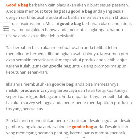
Goodie bag
berbahan kain blacu akan akan dibuat sesuai pesanan.
Anda bisa membuat
tote bag
atau
goodie bag
anda yang sesuai
dengan ciri khas usaha anda atau bahkan memesan desain khusus
sesuai inspirasi anda. Melalui
goodie bag
berbahan blacu, anda tidak
hanya menunjukkan bahwa anda mencintai lingkungan, namun
usaha anda aka terlihat lebih ekslusif.
Tas berbahan blacu akan membuat usaha anda terlihat lebih
menarik dan berbeda dibandingkan usaha lainnya. Konsumen pun
akan semakin tertarik untuk mengetahui produk anda lebih lanjut.
Karena itulah, gunakan
goodie bag
untuk ajang promosi maupun
kebutuhan sehari-hari.
Jika anda membutuhkan
goodie bag
, anda bisa memesannya
melalui
produsen tas
yang terpercaya dan telah teruji kualitasnya
seperti pabrikgoodiebag.com. Anda dapat bertanya terlebih dahulu.
Lakukan survey sehingga anda benar-benar mendapatkan produsen
tas yang berkualitas.
Setelah anda menentukan bentuk, tentukan desain logo atau desain
gambar yang akana anda sablon ke
goodie bag
anda. Desain inilah
yang memegang peranan penting, karena harus mampu menarik