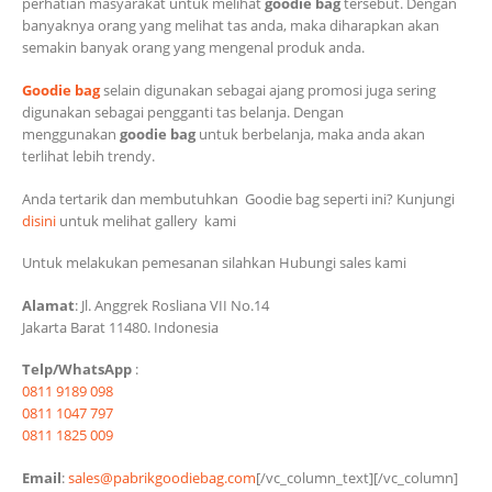
perhatian masyarakat untuk melihat
goodie bag
tersebut. Dengan
banyaknya orang yang melihat tas anda, maka diharapkan akan
semakin banyak orang yang mengenal produk anda.
Goodie bag
selain digunakan sebagai ajang promosi juga sering
digunakan sebagai pengganti tas belanja. Dengan
menggunakan
goodie bag
untuk berbelanja, maka anda akan
terlihat lebih trendy.
Anda tertarik dan membutuhkan Goodie bag seperti ini? Kunjungi
disini
untuk melihat gallery kami
Untuk melakukan pemesanan silahkan Hubungi sales kami
Alamat
: Jl. Anggrek Rosliana VII No.14
Jakarta Barat 11480. Indonesia
Telp/WhatsApp
:
0811 9189 098
0811 1047 797
0811 1825 009
Email
:
sales@pabrikgoodiebag.com
[/vc_column_text][/vc_column]