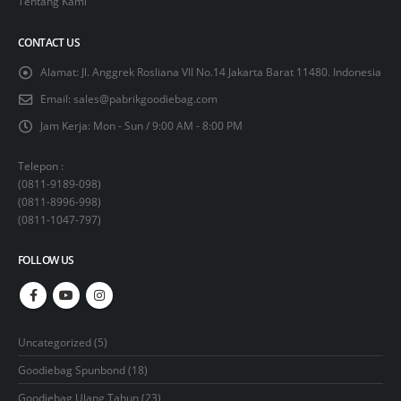
Tentang Kami
CONTACT US
Alamat:
Jl. Anggrek Rosliana VII No.14 Jakarta Barat 11480. Indonesia
Email:
sales@pabrikgoodiebag.com
Jam Kerja:
Mon - Sun / 9:00 AM - 8:00 PM
Telepon :
(
0811-9189-098
)
(
0811-8996-998
)
(
0811-1047-797
)
FOLLOW US
5
Uncategorized
5
products
18
Goodiebag Spunbond
18
products
23
Goodiebag Ulang Tahun
23