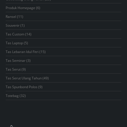
products
6
Produk Homepage
6
products
11
Ransel
11
products
1
Souvenir
1
product
14
Tas Custom
14
products
5
Tas Laptop
5
products
15
Tas Lebaran Idul Fitri
15
products
3
Tas Seminar
3
products
9
Tas Serut
9
products
49
Tas Serut Ulang Tahun
49
products
9
Tas Spunbond Polos
9
products
32
Totebag
32
products