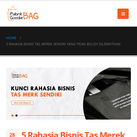
HOME
5 RAHASIA BISNIS TAS MEREK SENDIRI YANG TIDAK BOLEH DILEWATKAN!
5 Rahasia Bisnis Tas Merek
28