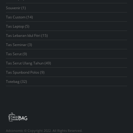
products
1
Souvenir
1
product
14
Tas Custom
14
products
5
Tas Laptop
5
products
15
Tas Lebaran Idul Fitri
15
products
3
Tas Seminar
3
products
9
Tas Serut
9
products
49
Tas Serut Ulang Tahun
49
products
9
Tas Spunbond Polos
9
products
32
Totebag
32
products
Adconomic © Copyright 2022. All Rights Reserved.