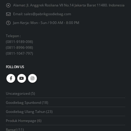
Alamat:
Jl. Anggrek Rosliana VII No.14 Jakarta Barat 11480. Indonesia
Email:
sales@pabrikgoodiebag.com
Jam Kerja:
Mon - Sun / 9:00 AM - 8:00 PM
Telepon :
(
0811-9189-098
)
(
0811-8996-998
)
(
0811-1047-797
)
FOLLOW US
5
Uncategorized
5
products
18
Goodiebag Spunbond
18
products
23
Goodiebag Ulang Tahun
23
products
6
Produk Homepage
6
products
11
Ransel
11