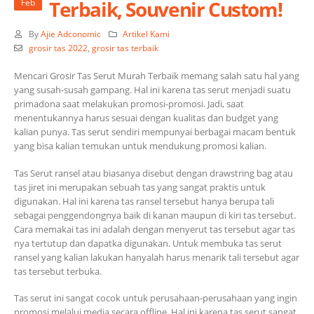
Terbaik, Souvenir Custom!
Feb
By
Ajie Adconomic
Artikel Kami
grosir tas 2022
,
grosir tas terbaik
Mencari Grosir Tas Serut Murah Terbaik memang salah satu hal yang
yang susah-susah gampang. Hal ini karena tas serut menjadi suatu
primadona saat melakukan promosi-promosi. Jadi, saat
menentukannya harus sesuai dengan kualitas dan budget yang
kalian punya. Tas serut sendiri mempunyai berbagai macam bentuk
yang bisa kalian temukan untuk mendukung promosi kalian.
Tas Serut ransel atau biasanya disebut dengan drawstring bag atau
tas jiret ini merupakan sebuah tas yang sangat praktis untuk
digunakan. Hal ini karena tas ransel tersebut hanya berupa tali
sebagai penggendongnya baik di kanan maupun di kiri tas tersebut.
Cara memakai tas ini adalah dengan menyerut tas tersebut agar tas
nya tertutup dan dapatka digunakan. Untuk membuka tas serut
ransel yang kalian lakukan hanyalah harus menarik tali tersebut agar
tas tersebut terbuka.
Tas serut ini sangat cocok untuk perusahaan-perusahaan yang ingin
promosi melalui media secara offline. Hal ini karena tas serut sangat