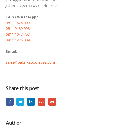
Jl. Anggrek Rosliana VII No.14
Jakarta Barat 11480. Indonesia
Telp / WhatsApp :
0811 1825 009
0811 9189 098
0811 1047 797
0811 1825 009
Email:
sales@pabrikgoodiebag.com
Share this post
Author