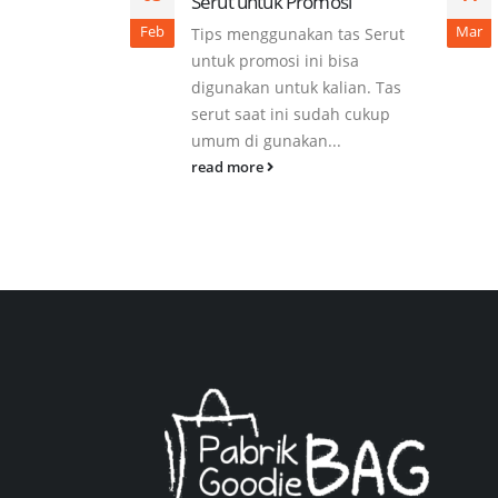
Serut untuk Promosi
Feb
Mar
Tips menggunakan tas Serut
untuk promosi ini bisa
digunakan untuk kalian. Tas
serut saat ini sudah cukup
umum di gunakan...
read more