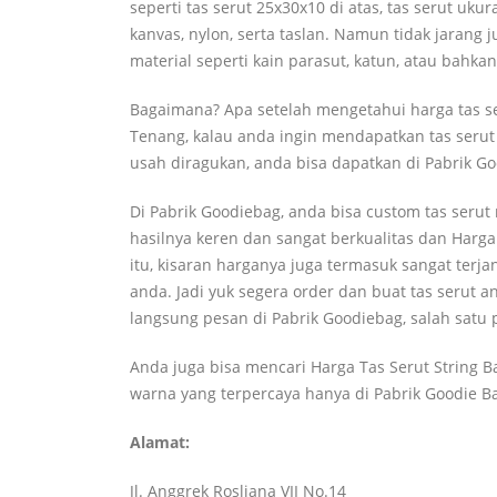
seperti tas serut 25x30x10 di atas, tas serut uk
kanvas, nylon, serta taslan. Namun tidak jaran
material seperti kain parasut, katun, atau bahkan 
Bagaimana? Apa setelah mengetahui harga tas se
Tenang, kalau anda ingin mendapatkan tas serut
usah diragukan, anda bisa dapatkan di Pabrik G
Di Pabrik Goodiebag, anda bisa custom tas serut
hasilnya keren dan sangat berkualitas dan Harga 
itu, kisaran harganya juga termasuk sangat ter
anda. Jadi yuk segera order dan buat tas serut 
langsung pesan di Pabrik Goodiebag, salah satu p
Anda juga bisa mencari Harga Tas Serut String B
warna yang terpercaya hanya di Pabrik Goodie Ba
Alamat:
Jl. Anggrek Rosliana VII No.14