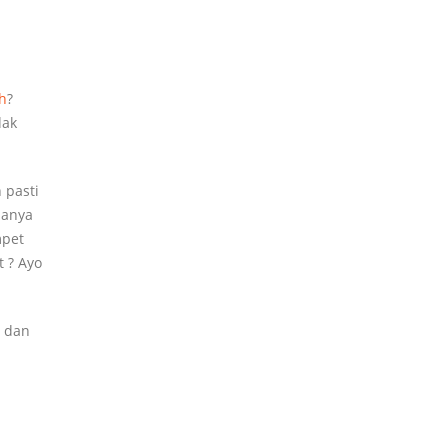
h
?
dak
 pasti
hanya
mpet
t ? Ayo
, dan