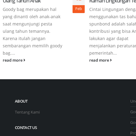
Ulang Tahun Anak
Ramah Lingkungan Te
Feb
Goody bag merupakan hal
Cintai Lingungan den
yang dinanti oleh anak-anak
menggunakan tas bah
saat mengunjungi pesta
spunbond adalah sala
ulang tahun temannya.
kontribusi yang bisa A
Karena itulah jangan
lakukan agar dapat
sembarangan memilih goody
menjalankan peratura
bag....
pemerintah...
read more
read more
ABOUT
Un
Go
Tentang Kami
Go
CONTACT US
Pr