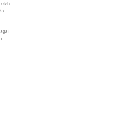
 oleh
da
bagai
i