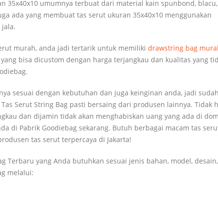
uran 35x40x10 umumnya terbuat dari material kain spunbond, blacu,
g juga ada yang membuat tas serut ukuran 35x40x10 menggunakan
jala.
rut murah, anda jadi tertarik untuk memiliki
drawstring bag mura
 yang bisa dicustom dengan harga terjangkau dan kualitas yang ti
oodiebag.
 nya sesuai dengan kebutuhan dan juga keinginan anda, jadi sudah
Tas Serut String Bag pasti bersaing dari produsen lainnya. Tidak 
jangkau dan dijamin tidak akan menghabiskan uang yang ada di do
anda di Pabrik Goodiebag sekarang. Butuh berbagai macam tas seru
rodusen tas serut terpercaya di Jakarta!
ag Terbaru yang Anda butuhkan sesuai jenis bahan, model, desain
g melalui: