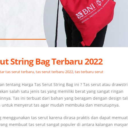
ut String Bag Terbaru 2022
tar tas serut terbaru
,
tas serut terbaru 2022
,
tas terbaru serut
ian tentang Harga Tas Serut String Bag ini ? Tas serut atau drawstr
akan salah satu jenis tas yang memiliki berat yang sangat ringan
innya. Tas ini terbuat dari bahan yang beragam dengan design tal
nakan untuk menyerut tas agar mudah membuka dan menutupnya.
ng menggunakan tas serut karena dirasa praktis dan dapat memuat
yang membuat tas serut sangat populer di antara kalangan masyar