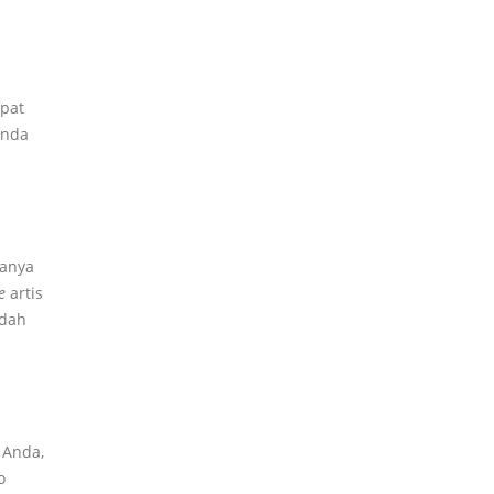
apat
Anda
kanya
e
artis
udah
 Anda,
o