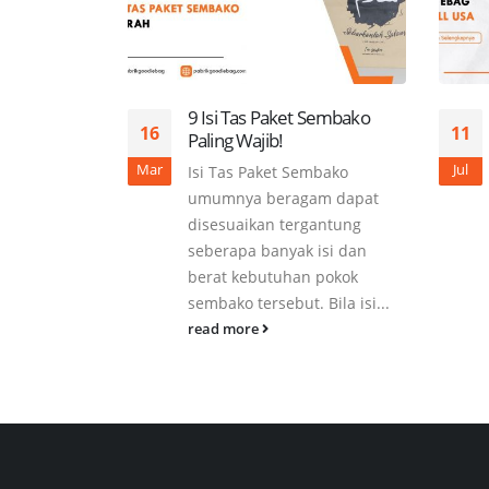
9 Isi Tas Paket Sembako
16
11
Paling Wajib!
Mar
Jul
Isi Tas Paket Sembako
umumnya beragam dapat
disesuaikan tergantung
seberapa banyak isi dan
berat kebutuhan pokok
sembako tersebut. Bila isi...
read more