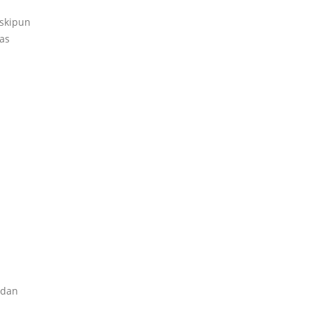
eskipun
as
 dan