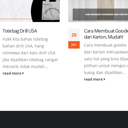
Totebag Drill USA
Cara Membuat Goodi
20
dari Karton, Mudah!
Yukk kita bahas totebag
Jan
Cara membuat goodie
bahan drill USA, Yang
dari karton merupakan
istimewa dari kain drill USA
satu hal yang bisa dij
jika dijadikan totebag sangat
pilihan untuk mengisi
menarik, tidak mudah...
luang dan dijadikan...
read more
read more