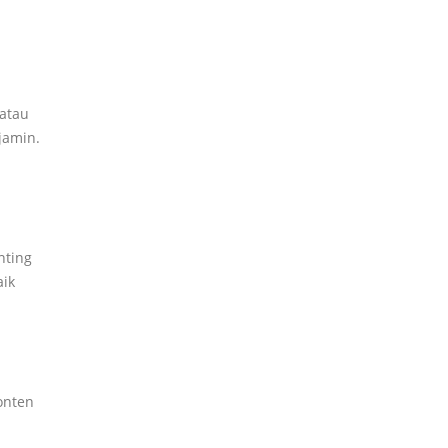
atau
jamin.
nting
aik
onten