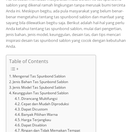
sablon yang dikenal ramah lingkungan tanpa merusak bumi tercinta
Anda ini. Meskipun begitu, ada pula masyarakat yang belum benar-
benar mengetahui tentang tas spunbond sablon dan manfaat yang
sayang bila dilewatkan begitu saja. Berikut adalah hal-hal yang perlu
Anda ketahui tentang tas spunbond sablon, mulai dari pengertian,
jenis bahan, jenis model, keunggulan, desain tas, dan tips mencari
inspirasi desain tas spunbond sablon yang cocok dengan kebutuhan
Anda.
Table of Contents
Mengenal Tas Spunbond Sablon
Jenis Bahan Tas Spunbond Sablon
Jenis Model Tas Spubond Sablon
Keunggulan Tas Spunbond Sablon
Dirancang Multifungsi
Cepat dan Mudah Diproduksi
Dapat Dicustom
Banyak Piliihan Warna
Harga Terjangkau
Dapat Disablon
Ringan dan Tidak Memakan Tempat