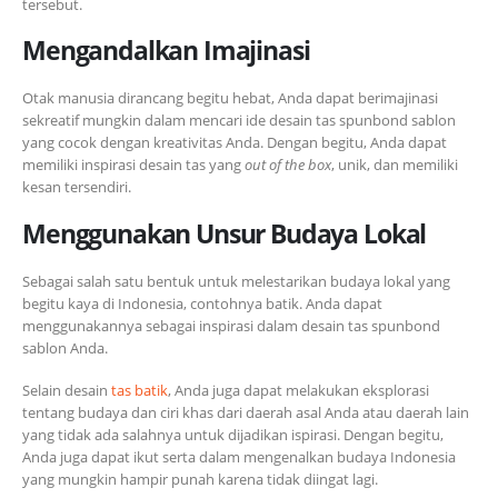
tersebut.
Mengandalkan Imajinasi
Otak manusia dirancang begitu hebat, Anda dapat berimajinasi
sekreatif mungkin dalam mencari ide desain tas spunbond sablon
yang cocok dengan kreativitas Anda. Dengan begitu, Anda dapat
memiliki inspirasi desain tas yang
out of the box
, unik, dan memiliki
kesan tersendiri.
Menggunakan Unsur Budaya Lokal
Sebagai salah satu bentuk untuk melestarikan budaya lokal yang
begitu kaya di Indonesia, contohnya batik. Anda dapat
menggunakannya sebagai inspirasi dalam desain tas spunbond
sablon Anda.
Selain desain
tas batik
, Anda juga dapat melakukan eksplorasi
tentang budaya dan ciri khas dari daerah asal Anda atau daerah lain
yang tidak ada salahnya untuk dijadikan ispirasi. Dengan begitu,
Anda juga dapat ikut serta dalam mengenalkan budaya Indonesia
yang mungkin hampir punah karena tidak diingat lagi.