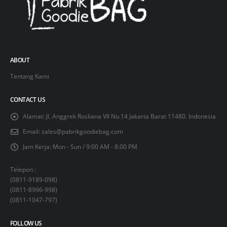
ABOUT
Tentang Kami
CONTACT US
Alamat:
Jl. Anggrek Rosliana VII No.14 Jakarta Barat 11480. Indonesia
Email:
sales@pabrikgoodiebag.com
Jam Kerja:
Mon - Sun / 9:00 AM - 8:00 PM
Telepon :
(
0811-9189-098
)
(
0811-8996-998
)
(
0811-1047-797
)
FOLLOW US