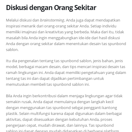
Diskusi dengan Orang Sekitar
Melalui diskusi dan
brainstorming
, Anda juga dapat mendapatkan
inspirasi menarik dari orang-orang sekitar Anda. Setiap individu
memiliki imajinasi dan kreativitas yang berbeda. Maka dari itu, tidak
masalah bila Anda ingin menggabungkan ide-ide dari hasil diskusi
Anda dengan orang sekitar dalam menentukan desain tas spunbond
sablon.
Itu dia pengenalan tentang tas spunbond sablon, jenis bahan, jenis
model, berbagai macam desain, dan tips mencari inspirasi desain tas
ramah lingkungan ini. Anda dapat memiliki pengetahuan yang dalam
tentang tas ini dan dapat dijadikan pertimbangan untuk
memutuskan membeli tas spunbond sablon ini.
Bila Anda ingin berkontribusi dalam menjaga lingkungan agar tidak
semakin rusak, Anda dapat memulainya dengan langkah kecil
dengan menggunakan tas spunbond sebgai pengganti kantong
plastik. Selain multifungsi karena dapat digunakan dalam berbagai
aktivitas, dapat disesuaikan dengan kebutuhan Anda, proses
pengerjaan cepat, mudah dirawat, dan lainnya. Tas spunbond
sablon ini dapat dengan mudah didapatkan di berbagai platform