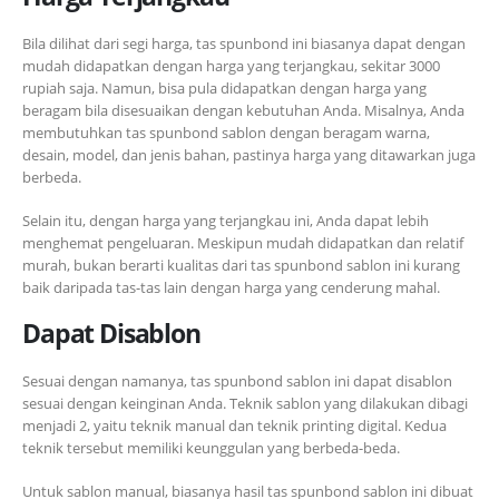
Bila dilihat dari segi harga, tas spunbond ini biasanya dapat dengan
mudah didapatkan dengan harga yang terjangkau, sekitar 3000
rupiah saja. Namun, bisa pula didapatkan dengan harga yang
beragam bila disesuaikan dengan kebutuhan Anda. Misalnya, Anda
membutuhkan tas spunbond sablon dengan beragam warna,
desain, model, dan jenis bahan, pastinya harga yang ditawarkan juga
berbeda.
Selain itu, dengan harga yang terjangkau ini, Anda dapat lebih
menghemat pengeluaran. Meskipun mudah didapatkan dan relatif
murah, bukan berarti kualitas dari tas spunbond sablon ini kurang
baik daripada tas-tas lain dengan harga yang cenderung mahal.
Dapat Disablon
Sesuai dengan namanya, tas spunbond sablon ini dapat disablon
sesuai dengan keinginan Anda. Teknik sablon yang dilakukan dibagi
menjadi 2, yaitu teknik manual dan teknik printing digital. Kedua
teknik tersebut memiliki keunggulan yang berbeda-beda.
Untuk sablon manual, biasanya hasil tas spunbond sablon ini dibuat