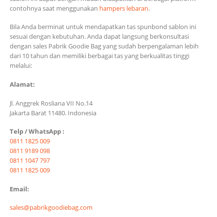
contohnya saat menggunakan
hampers lebaran
.
Bila Anda berminat untuk mendapatkan tas spunbond sablon ini
sesuai dengan kebutuhan. Anda dapat langsung berkonsultasi
dengan sales Pabrik Goodie Bag yang sudah berpengalaman lebih
dari 10 tahun dan memiliki berbagai tas yang berkualitas tinggi
melalui:
Alamat:
Jl. Anggrek Rosliana VII No.14
Jakarta Barat 11480. Indonesia
Telp / WhatsApp :
0811 1825 009
0811 9189 098
0811 1047 797
0811 1825 009
Email:
sales@pabrikgoodiebag.com