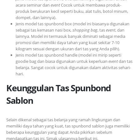
acara seminar dan
event
Cocok untuk membawa produk-
produk berukuran kecil seperti buku, alat tulis, botol minum,
dompet, dan lainnya).
Jenis model tas spunbond box (model ini biasanya digunakan
sebagai tas kemasan nasi box
, shopping bag
, tas
event
, dan
lainnya. Model ini termasuk banyak diminati sebagai media
promosi dan memiliki daya tahan yang kuat sekitar 7-10
kilogram sesuai dengan ukuran dari tas yang Anda pilih).
Jenis model tas spunbond handle (model ini mirip seperti
goodie bag dan biasa digunakan untuk keperluan
event
dan tas
belanja. Sangat cocok untuk digunakan dalam aktivitas sehari-
hari.
Keunggulan Tas Spunbond
Sablon
Selain dikenal sebagai tas belanja yang ramah lingkungan dan
memiliki daya tahan yang kuat, tas spunbond sablon juga memiliki
beberapa keunggulan yang dapat Anda pikirkan sebelum
mendapatkan tas ini. Simak ulasannya berikut ini.