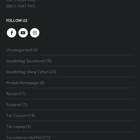
(
0811-1047-797
)
FOLLOW US
5
Uncategorized
5
products
18
Goodiebag Spunbond
18
products
23
Goodiebag Ulang Tahun
23
products
6
Produk Homepage
6
products
11
Ransel
11
products
1
Souvenir
1
product
14
Tas Custom
14
products
5
Tas Laptop
5
products
15
Tas Lebaran Idul Fitri
15