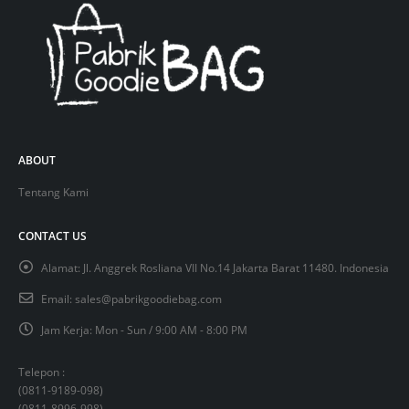
ABOUT
Tentang Kami
CONTACT US
Alamat:
Jl. Anggrek Rosliana VII No.14 Jakarta Barat 11480. Indonesia
Email:
sales@pabrikgoodiebag.com
Jam Kerja:
Mon - Sun / 9:00 AM - 8:00 PM
Telepon :
(
0811-9189-098
)
(
0811-8996-998
)