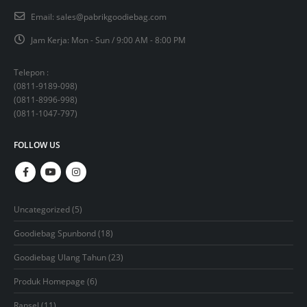
Email:
sales@pabrikgoodiebag.com
Jam Kerja:
Mon - Sun / 9:00 AM - 8:00 PM
Telepon :
(
0811-9189-098
)
(
0811-8996-998
)
(
0811-1047-797
)
FOLLOW US
5
Uncategorized
5
products
18
Goodiebag Spunbond
18
products
23
Goodiebag Ulang Tahun
23
products
6
Produk Homepage
6
products
11
Ransel
11