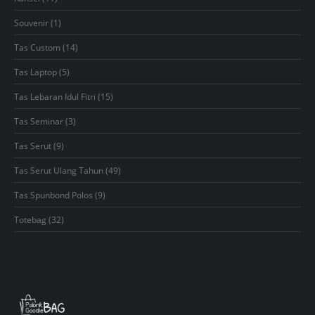
products
1
Souvenir
1
product
14
Tas Custom
14
products
5
Tas Laptop
5
products
15
Tas Lebaran Idul Fitri
15
products
3
Tas Seminar
3
products
9
Tas Serut
9
products
49
Tas Serut Ulang Tahun
49
products
9
Tas Spunbond Polos
9
products
32
Totebag
32
products