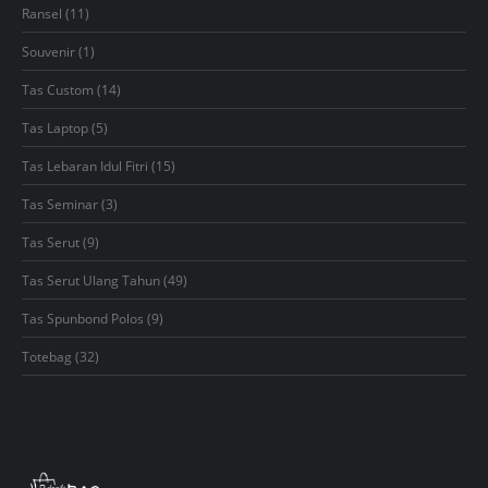
products
11
Ransel
11
products
1
Souvenir
1
product
14
Tas Custom
14
products
5
Tas Laptop
5
products
15
Tas Lebaran Idul Fitri
15
products
3
Tas Seminar
3
products
9
Tas Serut
9
products
49
Tas Serut Ulang Tahun
49
products
9
Tas Spunbond Polos
9
products
32
Totebag
32
products