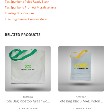
Tas Spunbond Polos Ready Stock
Tas Spunbond Promosi Murah Jakarta
Totebag Bisa Custom
Tote Bag Kanvas Custom Murah
RELATED PRODUCTS
TOTEBAG
TOTEBAG
Tote Bag Ripstop Greenwoods Belle Legoso Residence Krem Tali Hijau
Tote Bag Blacu MAE Indonesia Tali Kuning