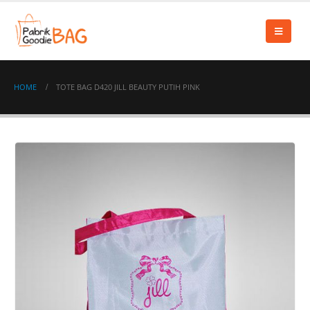
HOME
TOTE BAG D420 JILL BEAUTY PUTIH PINK