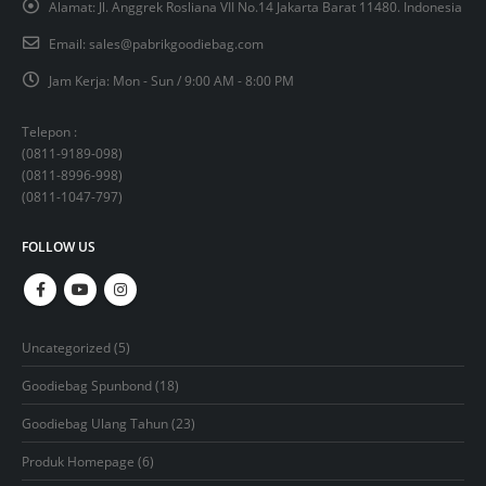
Alamat:
Jl. Anggrek Rosliana VII No.14 Jakarta Barat 11480. Indonesia
Email:
sales@pabrikgoodiebag.com
Jam Kerja:
Mon - Sun / 9:00 AM - 8:00 PM
Telepon :
(
0811-9189-098
)
(
0811-8996-998
)
(
0811-1047-797
)
FOLLOW US
5
Uncategorized
5
products
18
Goodiebag Spunbond
18
products
23
Goodiebag Ulang Tahun
23
products
6
Produk Homepage
6