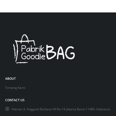
ABOUT
Tentang Kami
CONTACT US
Alamat:
Jl. Anggrek Rosliana VII No.14 Jakarta Barat 11480. Indonesia