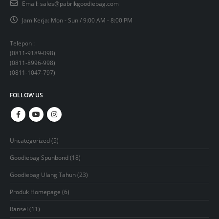
Email:
sales@pabrikgoodiebag.com
Jam Kerja:
Mon - Sun / 9:00 AM - 8:00 PM
Telepon :
(
0811-9189-098
)
(
0811-8996-998
)
(
0811-1047-797
)
FOLLOW US
5
Uncategorized
5
products
18
Goodiebag Spunbond
18
products
23
Goodiebag Ulang Tahun
23
products
6
Produk Homepage
6
products
11
Ransel
11