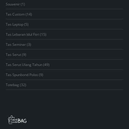
products
1
Souvenir
1
product
14
Tas Custom
14
products
5
Tas Laptop
5
products
15
Tas Lebaran Idul Fitri
15
products
3
Tas Seminar
3
products
9
Tas Serut
9
products
49
Tas Serut Ulang Tahun
49
products
9
Tas Spunbond Polos
9
products
32
Totebag
32
products