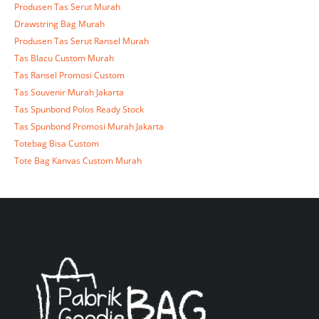
Produsen Tas Serut Murah
Drawstring Bag Murah
Produsen Tas Serut Ransel Murah
Tas Blacu Custom Murah
Tas Ransel Promosi Custom
Tas Souvenir Murah Jakarta
Tas Spunbond Polos Ready Stock
Tas Spunbond Promosi Murah Jakarta
Totebag Bisa Custom
Tote Bag Kanvas Custom Murah