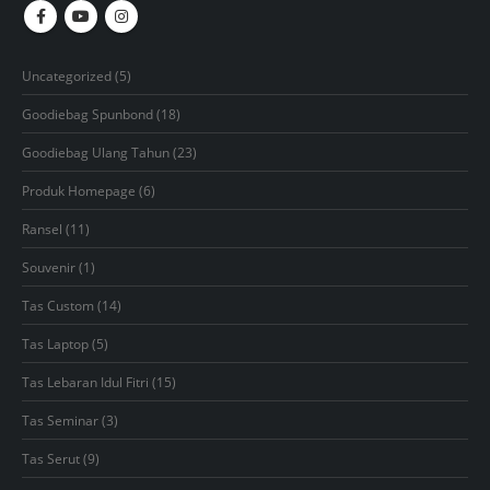
5
Uncategorized
5
products
18
Goodiebag Spunbond
18
products
23
Goodiebag Ulang Tahun
23
products
6
Produk Homepage
6
products
11
Ransel
11
products
1
Souvenir
1
product
14
Tas Custom
14
products
5
Tas Laptop
5
products
15
Tas Lebaran Idul Fitri
15
products
3
Tas Seminar
3
products
9
Tas Serut
9
products