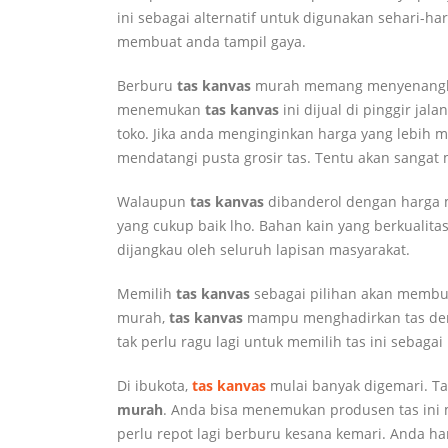
ini sebagai alternatif untuk digunakan sehari-
membuat anda tampil gaya.
Berburu
tas kanvas
murah memang menyenang
menemukan
tas kanvas
ini dijual di pinggir ja
toko. Jika anda menginginkan harga yang lebih m
mendatangi pusta grosir tas. Tentu akan sanga
Walaupun
tas kanvas
dibanderol dengan harga m
yang cukup baik lho. Bahan kain yang berkualit
dijangkau oleh seluruh lapisan masyarakat.
Memilih
tas kanvas
sebagai pilihan akan membu
murah,
tas kanvas
mampu menghadirkan tas denga
tak perlu ragu lagi untuk memilih tas ini sebagai 
Di ibukota,
tas kanvas
mulai banyak digemari. T
murah
. Anda bisa menemukan produsen tas ini 
perlu repot lagi berburu kesana kemari. Anda h