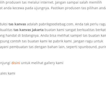
ih produsen tas melalui internet. Jangan sampai salah memilih
 anda kecewa pada ujungnya. Pastikan produsen tas pilihan anda
oduksi
tas kanvas
adalah pabrikgoodiebag.com. Anda tak perlu rag
kualitas
tas kanvas jakarta
buatan kami sangat berkualitas berkat
ang handal di bidangnya. Anda bisa melihat sampel tas buatan ka
sung contoh tas buatan kami ke pabrik kami. Jangan ragu untuk
ayani pembuatan tas dengan bahan lain, seperti spunbound, puri
unjungi
disini
untuk melihat gallery kami
ales kami