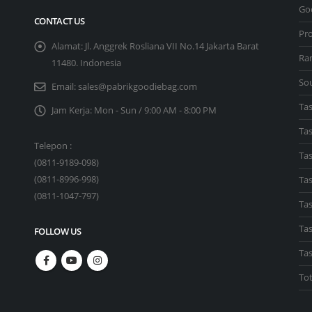
Go
CONTACT US
Pr
Alamat:
Jl. Anggrek Rosliana VII No.14 Jakarta Barat
Ra
11480. Indonesia
So
Email:
sales@pabrikgoodiebag.com
Ta
Jam Kerja:
Mon - Sun / 9:00 AM - 8:00 PM
Ta
Telepon :
Tas
(
0811-9189-098
)
(
0811-8996-998
)
Ta
(
0811-1047-797
)
Tas
Tas
FOLLOW US
Ta
To