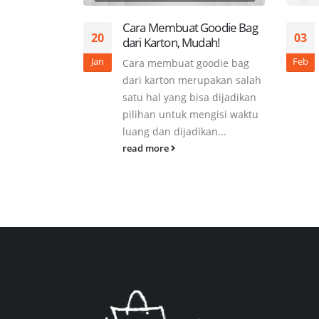
Cara Membuat Goodie Bag
20
03
dari Karton, Mudah!
Jan
Feb
Cara membuat goodie bag
dari karton merupakan salah
satu hal yang bisa dijadikan
pilihan untuk mengisi waktu
luang dan dijadikan...
read more