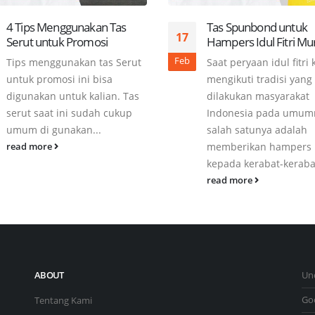
4 Tips Menggunakan Tas
Tas Spunbond untuk
17
Serut untuk Promosi
Hampers Idul Fitri Mu
Feb
Tips menggunakan tas Serut
Saat peryaan idul fitri 
untuk promosi ini bisa
mengikuti tradisi yang
digunakan untuk kalian. Tas
dilakukan masyarakat
serut saat ini sudah cukup
Indonesia pada umum
umum di gunakan...
salah satunya adalah
memberikan hampers
read more
kepada kerabat-kerabat
read more
ABOUT
Un
Go
Tentang Kami