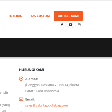
TOTEBAG
TAS CUSTOM
ARTIKEL KAMI
HUBUNGI KAMI
Alamat:
Jl. Anggrek Rosliana VII No.14 Jakarta
Barat 11480. Indonesia
ndiri.
Email:
a yang
sales@pabrikgoodiebag.com
 tas