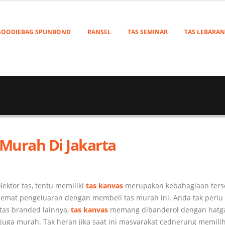
GOODIEBAG SPUNBOND
RANSEL
TAS SEMINAR
TAS LEBARAN
Murah Di Jakarta
ektor tas, tentu memiliki
tas kanvas
merupakan kebahagiaan terse
hemat pengeluaran dengan membeli tas murah ini. Anda tak perlu
 tas branded lainnya,
tas kanvas
memang dibanderol dengan hatg
ga murah. Tak heran jika saat ini masyarakat cednerung memilih