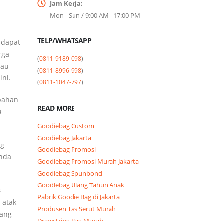
Jam Kerja:
Mon - Sun / 9:00 AM - 17:00 PM
TELP/WHATSAPP
a dapat
rga
(
0811-9189-098
)

tau
(
0811-8996-998
)

ini.
(
0811-1047-797
)
 bahan
READ MORE
u
Goodiebag Custom
Goodiebag Jakarta
ng
Goodiebag Promosi
anda
Goodiebag Promosi Murah Jakarta
Goodiebag Spunbond
Goodiebag Ulang Tahun Anak
s
Pabrik Goodie Bag di Jakarta
 atak
Produsen Tas Serut Murah
yang
Drawstring Bag Murah