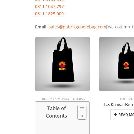
0811 1047 797
0811 1825 009
Email
:
sales@pabrikgoodiebag.com
[/vc_column_t
PRODUK HOMEPAGE
,
TOTEBAG
TOTEBAG
Tas Kanvas Bord
Table of
Contents
READ M