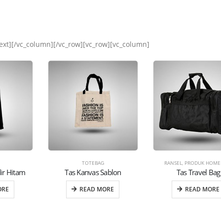
ext][/vc_column][/vc_row][vc_row][vc_column]
TOTEBAG
RANSEL
,
PRODUK HOME
ir Hitam
Tas Kanvas Sablon
Tas Travel Bag
ORE
READ MORE
READ MORE