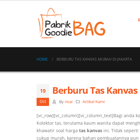
HOME
BERBURU TAS KANVAS MURAH DI JAKARTA
Berburu Tas Kanvas 
19
Oct
By
rivai
Artikel Kami
[vc_row][vc_column][vc_column_text]Bagi anda kol
Kolektor tas, terutama kaum wanita dapat meng
khawatir soal harga
tas kanvas
ini. Tidak seperti
cukup murah, karena bahan pembuatannya pun ju