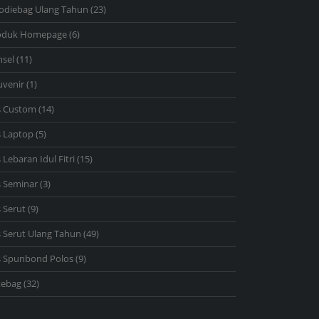
products
23
odiebag Ulang Tahun
23
products
6
oduk Homepage
6
products
11
nsel
11
products
1
uvenir
1
product
14
s Custom
14
products
5
s Laptop
5
products
15
 Lebaran Idul Fitri
15
products
3
s Seminar
3
products
9
 Serut
9
products
49
 Serut Ulang Tahun
49
products
9
s Spunbond Polos
9
products
32
tebag
32
products