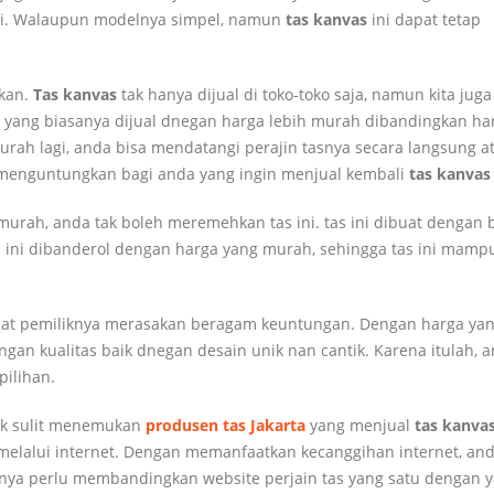
hari. Walaupun modelnya simpel, namun
tas kanvas
ini dapat tetap
kan.
Tas kanvas
tak hanya dijual di toko-toko saja, namun kita jug
lan yang biasanya dijual dnegan harga lebih murah dibandingkan ha
urah lagi, anda bisa mendatangi perajin tasnya secara langsung a
t menguntungkan bagi anda yang ingin menjual kembali
tas kanvas
urah, anda tak boleh meremehkan tas ini. tas ini dibuat dengan
as ini dibanderol dengan harga yang murah, sehingga tas ini mamp
at pemiliknya merasakan beragam keuntungan. Dengan harga ya
n kualitas baik dnegan desain unik nan cantik. Karena itulah, 
pilihan.
ak sulit menemukan
produsen tas Jakarta
yang menjual
tas kanva
melalui internet. Dengan memanfaatkan kecanggihan internet, and
anya perlu membandingkan website perjain tas yang satu dengan 