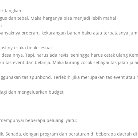
tik langkah
bagus dan tebal. Maka harganya bisa menjadi lebih mahal
n
 banyaknya orderan , kekurangan bahan baku atau terbatasnya jum
aslinya suka tidak sesuai
desainnya. Tapi, harus ada revisi sehingga harus cetak ulang Kem
 tas event dan belanja. Maka kurang cocok sebagai tas jalan-jal
ggunakan tas spunbond. Terlebih, jika merupakan tas event atau
i lagi dan mengeluarkan budget.
 mempunyai beberapa peluang, yaitu:
tik. Senada, dengan program dan peraturan di beberapa daerah di