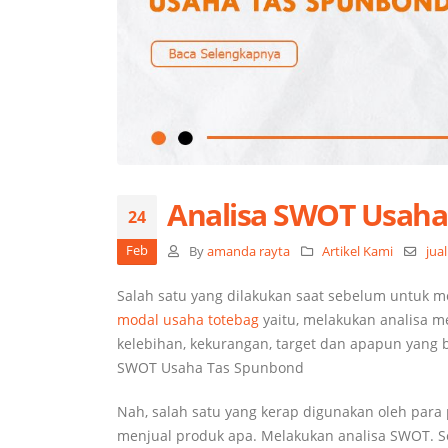
Analisa SWOT Usaha
24
Feb
By
amanda rayta
Artikel Kami
jua
Salah satu yang dilakukan saat sebelum untuk 
modal usaha totebag
yaitu, melakukan analisa me
kelebihan, kekurangan, target dan apapun yang b
SWOT Usaha Tas Spunbond
Nah, salah satu yang kerap digunakan oleh par
menjual produk apa. Melakukan analisa SWOT. S