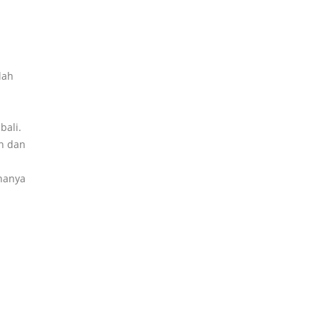
lah
bali.
an dan
 hanya