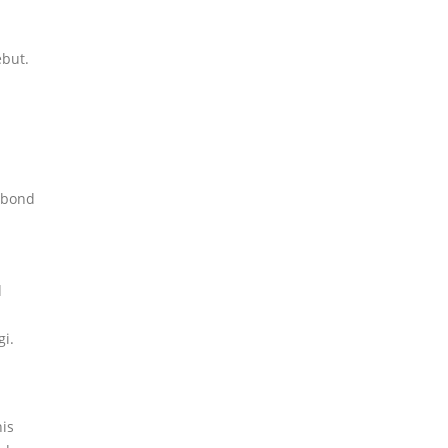
ebut.
nbond
d
i.
is