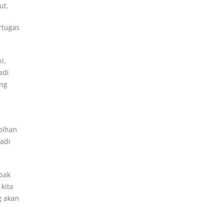
ut.
rtugas
i.
adi
ang
ebihan
adi
pak
 kita
g akan