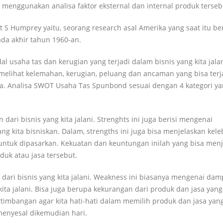
 menggunakan analisa faktor eksternal dan internal produk terseb
t S Humprey yaitu, seorang research asal Amerika yang saat itu be
pada akhir tahun 1960-an.
 usaha tas dan kerugian yang terjadi dalam bisnis yang kita jalan
 melihat kelemahan, kerugian, peluang dan ancaman yang bisa terj
ya. Analisa SWOT Usaha Tas Spunbond sesuai dengan 4 kategori y
dari bisnis yang kita jalani. Strenghts ini juga berisi mengenai
g kita bisniskan. Dalam, strengths ini juga bisa menjelaskan kel
 untuk dipasarkan. Kekuatan dan keuntungan inilah yang bisa menj
duk atau jasa tersebut.
dari bisnis yang kita jalani. Weakness ini biasanya mengenai dam
kita jalani. Bisa juga berupa kekurangan dari produk dan jasa yang
rtimbangan agar kita hati-hati dalam memilih produk dan jasa yan
menyesal dikemudian hari.