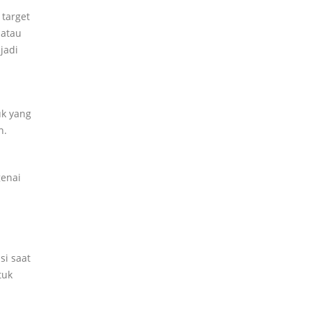
 target
 atau
jadi
uk yang
n.
genai
si saat
tuk