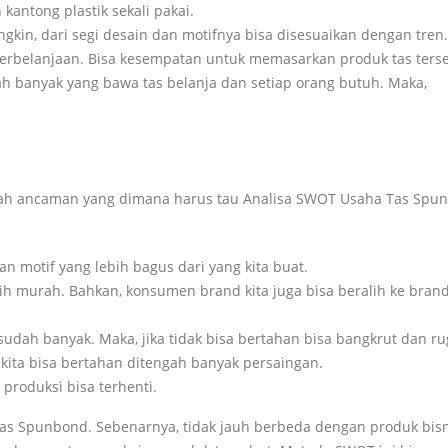
antong plastik sekali pakai.
gkin, dari segi desain dan motifnya bisa disesuaikan dengan tren.
perbelanjaan. Bisa kesempatan untuk memasarkan produk tas ters
ah banyak yang bawa tas belanja dan setiap orang butuh. Maka,
.
umlah ancaman yang dimana harus tau Analisa SWOT Usaha Tas Spu
n motif yang lebih bagus dari yang kita buat.
bih murah. Bahkan, konsumen brand kita juga bisa beralih ke bran
dah banyak. Maka, jika tidak bisa bertahan bisa bangkrut dan rug
kita bisa bertahan ditengah banyak persaingan.
 produksi bisa terhenti.
s Spunbond. Sebenarnya, tidak jauh berbeda dengan produk bisn