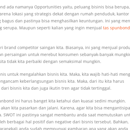
 ada namanya Opportunities yaitu, peluang bisinis bisa berupa,
 karena lokasi yang strategis dekat dengan rumah penduduk, kantor
 bagus dan pastinya bisa menghasilkan keuntungan. Ini yang men
 serupa. Maupun seperti kalian yang ingin menjual
tas spunbond
ri brand competitor saingan kita. Biasanya, ini yang menjual prod
dan persaingan untuk merebut konsumen sebanyak-banyak mungki
s kita tidak kita perbaiki dengan semaksimal mungkin.
snis untuk mengalahkan bisnis kita. Maka, kita wajib hati-hati men
ancam keberlangsungan bisnis kita. Maka, dari itu kita harus
ri bisnis kita dan juga ikutin tren agar tidak tertinggal.
bond ini harus banget kita ketahui dan kuasai sedini mungkin.
kan kita pasarkan dan jalani. Karena, agar kita bisa mengantisipa
 kita. SWOT ini pastinya sangat membantu anda saat memutuskan un
eh berbagai hal positif dan negative dari bisnis tersebut. Bahkan,
 barangkali anda sudah mempunyai gambaran apa yang akan anda