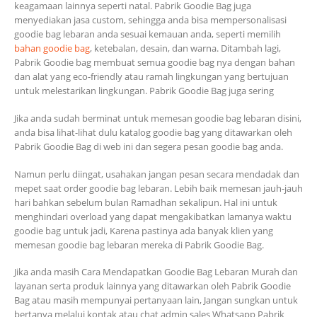
keagamaan lainnya seperti natal. Pabrik Goodie Bag juga
menyediakan jasa custom, sehingga anda bisa mempersonalisasi
goodie bag lebaran anda sesuai kemauan anda, seperti memilih
bahan goodie bag
, ketebalan, desain, dan warna. Ditambah lagi,
Pabrik Goodie bag membuat semua goodie bag nya dengan bahan
dan alat yang eco-friendly atau ramah lingkungan yang bertujuan
untuk melestarikan lingkungan. Pabrik Goodie Bag juga sering
Jika anda sudah berminat untuk memesan goodie bag lebaran disini,
anda bisa lihat-lihat dulu katalog goodie bag yang ditawarkan oleh
Pabrik Goodie Bag di web ini dan segera pesan goodie bag anda.
Namun perlu diingat, usahakan jangan pesan secara mendadak dan
mepet saat order goodie bag lebaran. Lebih baik memesan jauh-jauh
hari bahkan sebelum bulan Ramadhan sekalipun. Hal ini untuk
menghindari overload yang dapat mengakibatkan lamanya waktu
goodie bag untuk jadi, Karena pastinya ada banyak klien yang
memesan goodie bag lebaran mereka di Pabrik Goodie Bag.
Jika anda masih Cara Mendapatkan Goodie Bag Lebaran Murah dan
layanan serta produk lainnya yang ditawarkan oleh Pabrik Goodie
Bag atau masih mempunyai pertanyaan lain, Jangan sungkan untuk
bertanya melalui kontak atau chat admin sales Whatsapp Pabrik