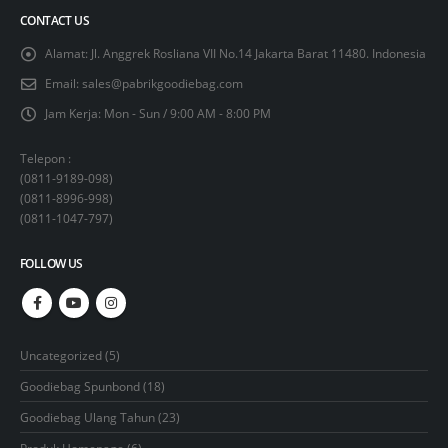
CONTACT US
Alamat:
Jl. Anggrek Rosliana VII No.14 Jakarta Barat 11480. Indonesia
Email:
sales@pabrikgoodiebag.com
Jam Kerja:
Mon - Sun / 9:00 AM - 8:00 PM
Telepon :
(
0811-9189-098
)
(
0811-8996-998
)
(
0811-1047-797
)
FOLLOW US
5
Uncategorized
5
products
18
Goodiebag Spunbond
18
products
23
Goodiebag Ulang Tahun
23
products
6