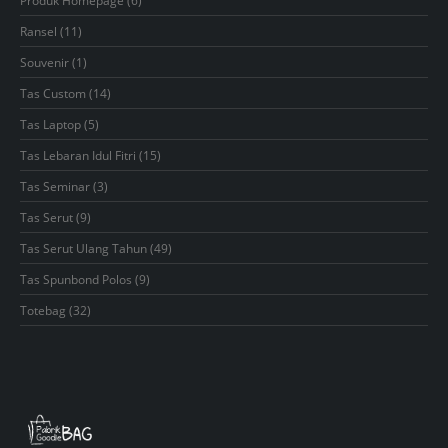
Produk Homepage
6
products
11
Ransel
11
products
1
Souvenir
1
product
14
Tas Custom
14
products
5
Tas Laptop
5
products
15
Tas Lebaran Idul Fitri
15
products
3
Tas Seminar
3
products
9
Tas Serut
9
products
49
Tas Serut Ulang Tahun
49
products
9
Tas Spunbond Polos
9
products
32
Totebag
32
products