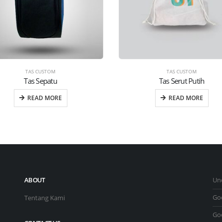
TAS CUSTOM
TAS CUSTOM
Tas Sepatu
Tas Serut Putih
READ MORE
READ MORE
ABOUT
Un
Go
Tentang Kami
Go