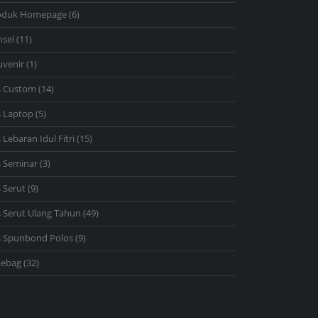
products
6
oduk Homepage
6
products
11
nsel
11
products
1
uvenir
1
product
14
s Custom
14
products
5
s Laptop
5
products
15
 Lebaran Idul Fitri
15
products
3
s Seminar
3
products
9
 Serut
9
products
49
 Serut Ulang Tahun
49
products
9
s Spunbond Polos
9
products
32
tebag
32
products