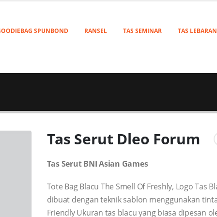
GOODIEBAG SPUNBOND
RANSEL
TAS SEMINAR
TAS LEBARAN
Tas Serut Dleo Forum
Tas Serut BNI Asian Games
Tote Bag Blacu The Smell Of Freshly, Logo Tas Bl
dibuat dengan teknik sablon menggunakan tint
Friendly Ukuran tas blacu yang biasa dipesan ol