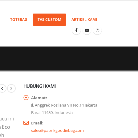
TOTEBAG
TAS CUSTOM
ARTIKEL KAMI
HUBUNGI KAMI
Alamat:
Jl. Anggrek Rosliana VII No.14 Jakarta
Barat 11480. Indonesia
acu ini
Email:
a Eco
sales@pabrikgoodiebag.com
eh