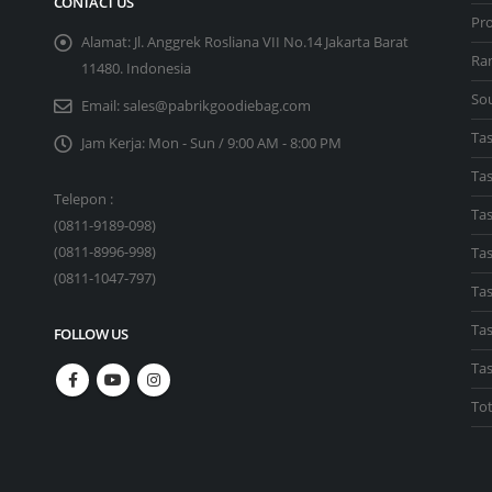
CONTACT US
Pr
Alamat:
Jl. Anggrek Rosliana VII No.14 Jakarta Barat
Ra
11480. Indonesia
So
Email:
sales@pabrikgoodiebag.com
Ta
Jam Kerja:
Mon - Sun / 9:00 AM - 8:00 PM
Ta
Telepon :
Tas
(
0811-9189-098
)
(
0811-8996-998
)
Ta
(
0811-1047-797
)
Tas
Tas
FOLLOW US
Ta
To