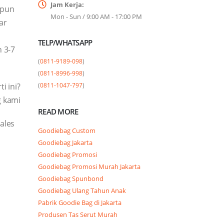
Jam Kerja:
upun
Mon - Sun / 9:00 AM - 17:00 PM
ar
TELP/WHATSAPP
 3-7
(
0811-9189-098
)

(
0811-8996-998
)

i ini?
(
0811-1047-797
)
g kami
READ MORE
ales
Goodiebag Custom
Goodiebag Jakarta
Goodiebag Promosi
Goodiebag Promosi Murah Jakarta
Goodiebag Spunbond
Goodiebag Ulang Tahun Anak
Pabrik Goodie Bag di Jakarta
Produsen Tas Serut Murah