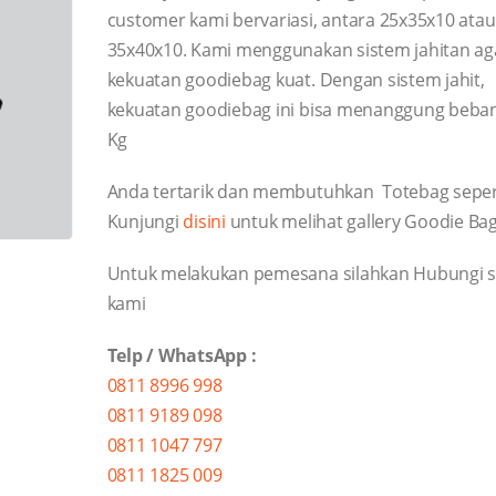
customer kami bervariasi, antara 25x35x10 ata
35x40x10. Kami menggunakan sistem jahitan ag
kekuatan goodiebag kuat. Dengan sistem jahit,
kekuatan goodiebag ini bisa menanggung beban
Kg
Anda tertarik dan membutuhkan Totebag sepert
Kunjungi
disini
untuk melihat gallery Goodie Ba
Untuk melakukan pemesana silahkan Hubungi s
kami
Telp / WhatsApp :
0811 8996 998
0811 9189 098
0811 1047 797
0811 1825 009