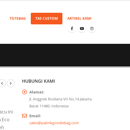
TOTEBAG
TAS CUSTOM
ARTIKEL KAMI
HUBUNGI KAMI
Alamat:
Jl. Anggrek Rosliana VII No.14 Jakarta
Barat 11480. Indonesia
acu ini
Email:
a Eco
sales@pabrikgoodiebag.com
eh