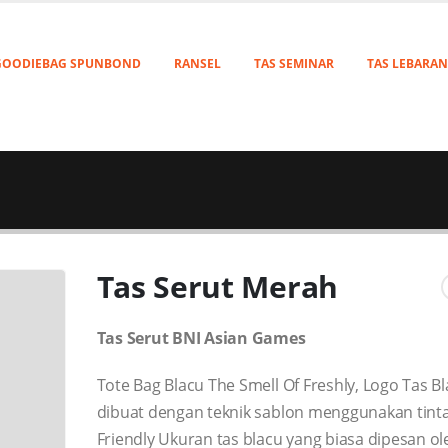
GOODIEBAG SPUNBOND
RANSEL
TAS SEMINAR
TAS LEBARAN
Tas Serut Merah
Tas Serut BNI Asian Games
Tote Bag Blacu The Smell Of Freshly, Logo Tas Bl
dibuat dengan teknik sablon menggunakan tint
Friendly Ukuran tas blacu yang biasa dipesan ol