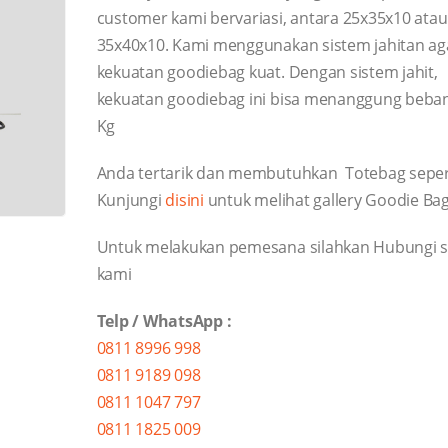
customer kami bervariasi, antara 25x35x10 ata
35x40x10. Kami menggunakan sistem jahitan ag
kekuatan goodiebag kuat. Dengan sistem jahit,
kekuatan goodiebag ini bisa menanggung beban
Kg
Anda tertarik dan membutuhkan Totebag sepert
Kunjungi
disini
untuk melihat gallery Goodie Ba
Untuk melakukan pemesana silahkan Hubungi s
kami
Telp / WhatsApp :
0811 8996 998
0811 9189 098
0811 1047 797
0811 1825 009