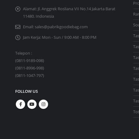
Pr
Alamat:
Jl. Anggrek Rosliana VII No.14 Jakarta Barat
Ra
11480. Indonesia
So
Email:
sales@pabrikgoodiebag.com
Ta
Jam Kerja:
Mon - Sun / 9:00 AM - 8:00 PM
Ta
Telepon :
Tas
(
0811-9189-098
)
(
0811-8996-998
)
Ta
(
0811-1047-797
)
Tas
Tas
FOLLOW US
Ta
To