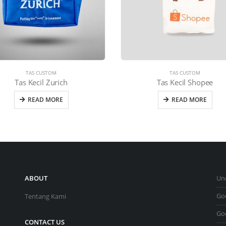
TAS CUSTOM
TAS CUSTOM
Tas Kecil Zurich
Tas Kecil Shopee
READ MORE
READ MORE
ABOUT
Un
Go
Tentang Kami
Go
CONTACT US