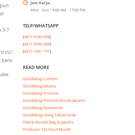
Jam Kerja:
upun
Mon - Sun / 9:00 AM - 17:00 PM
ar
TELP/WHATSAPP
 3-7
(
0811-9189-098
)

(
0811-8996-998
)

i ini?
(
0811-1047-797
)
g kami
READ MORE
ales
Goodiebag Custom
Goodiebag Jakarta
Goodiebag Promosi
Goodiebag Promosi Murah Jakarta
Goodiebag Spunbond
Goodiebag Ulang Tahun Anak
Pabrik Goodie Bag di Jakarta
Produsen Tas Serut Murah