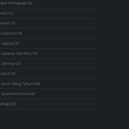
6
oduk Homepage
6
products
11
nsel
11
products
1
uvenir
1
product
14
s Custom
14
products
5
s Laptop
5
products
15
 Lebaran Idul Fitri
15
products
3
s Seminar
3
products
9
 Serut
9
products
49
 Serut Ulang Tahun
49
products
9
s Spunbond Polos
9
products
32
tebag
32
products