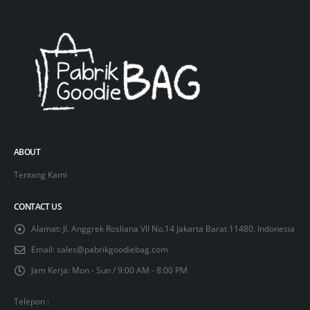
ABOUT
Tentang Kami
CONTACT US
Alamat:
Jl. Anggrek Rosliana VII No.14 Jakarta Barat 11480. Indonesia
Email:
sales@pabrikgoodiebag.com
Jam Kerja:
Mon - Sun / 9:00 AM - 8:00 PM
Telepon :