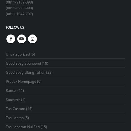
(
0811-9189-098
)
(
0811-8996-998
)
(
0811-1047-797
)
FOLLOW US
5
Uncategorized
5
products
18
Goodiebag Spunbond
18
products
23
Goodiebag Ulang Tahun
23
products
6
Produk Homepage
6
products
11
Ransel
11
products
1
Souvenir
1
product
14
Tas Custom
14
products
5
Tas Laptop
5
products
15
Tas Lebaran Idul Fitri
15