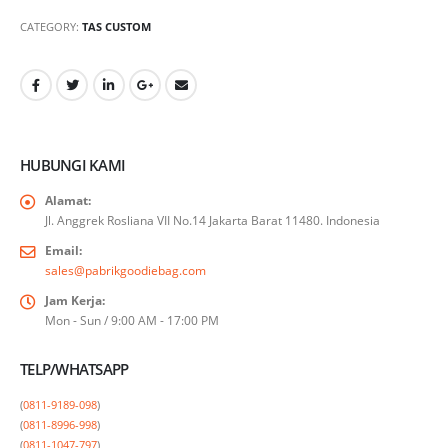
CATEGORY:
TAS CUSTOM
HUBUNGI KAMI
Alamat:
Jl. Anggrek Rosliana VII No.14 Jakarta Barat 11480. Indonesia
Email:
sales@pabrikgoodiebag.com
Jam Kerja:
Mon - Sun / 9:00 AM - 17:00 PM
TELP/WHATSAPP
(
0811-9189-098
)

(
0811-8996-998
)

(
0811-1047-797
)