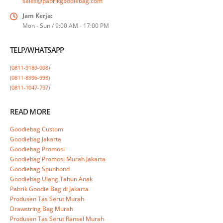
sales@pabrikgoodiebag.com
Jam Kerja:
Mon - Sun / 9:00 AM - 17:00 PM
TELP/WHATSAPP
(
0811-9189-098
)

(
0811-8996-998
)

(
0811-1047-797
)
READ MORE
Goodiebag Custom
Goodiebag Jakarta
Goodiebag Promosi
Goodiebag Promosi Murah Jakarta
Goodiebag Spunbond
Goodiebag Ulang Tahun Anak
Pabrik Goodie Bag di Jakarta
Produsen Tas Serut Murah
Drawstring Bag Murah
Produsen Tas Serut Ransel Murah