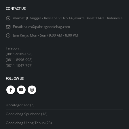
CONTACT US
Alamat:
Jl. Anggrek Rosliana VII No.14 Jakarta Barat 11480. Indonesia
Email:
sales@pabrikgoodiebag.com
Jam Kerja:
Mon - Sun / 9:00 AM - 8:00 PM
Telepon :
(
0811-9189-098
)
(
0811-8996-998
)
(
0811-1047-797
)
FOLLOW US
5
Uncategorized
5
products
18
Goodiebag Spunbond
18
products
23
Goodiebag Ulang Tahun
23
products