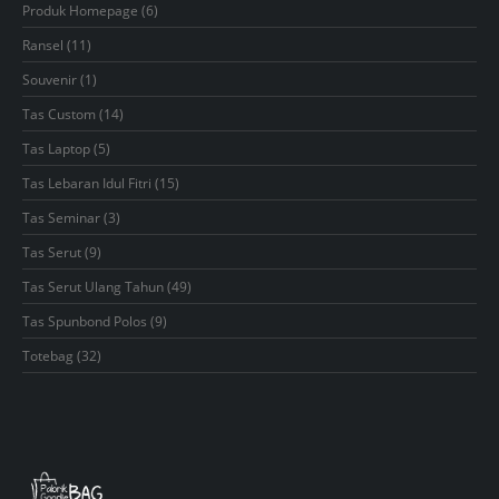
6
Produk Homepage
6
products
11
Ransel
11
products
1
Souvenir
1
product
14
Tas Custom
14
products
5
Tas Laptop
5
products
15
Tas Lebaran Idul Fitri
15
products
3
Tas Seminar
3
products
9
Tas Serut
9
products
49
Tas Serut Ulang Tahun
49
products
9
Tas Spunbond Polos
9
products
32
Totebag
32
products