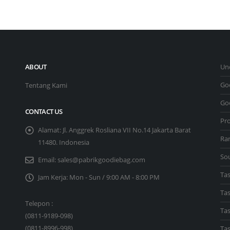
ABOUT
Un
Go
Tentang Kami
Go
CONTACT US
Pr
Alamat:
Jl. Anggrek Rosliana VII No.14 Jakarta Barat
Ra
11480. Indonesia
So
Email:
sales@pabrikgoodiebag.com
Ta
Jam Kerja:
Mon - Sun / 9:00 AM - 8:00 PM
Ta
Telepon :
Tas
(
0811-9189-098
)
(
0811-8996-998
)
Ta