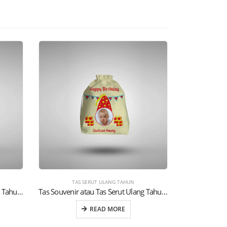
TAS SERUT ULANG TAHUN
TAS
Tas Souvenir atau Tas Serut Ulang Tahun Anak (20)
Tas Souvenir atau Tas Serut Ulang Tahun Anak (25)
READ MORE