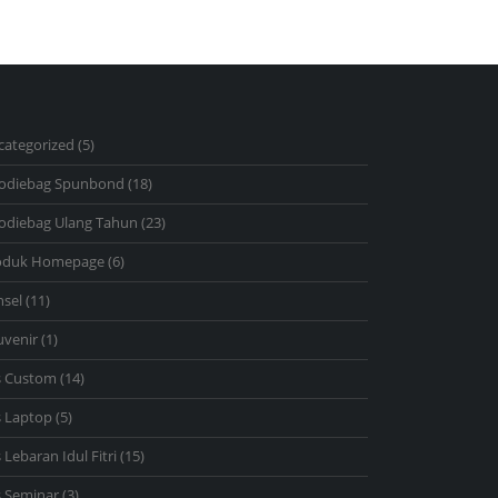
5
categorized
5
products
18
odiebag Spunbond
18
products
23
odiebag Ulang Tahun
23
products
6
oduk Homepage
6
products
11
nsel
11
products
1
uvenir
1
product
14
s Custom
14
products
5
s Laptop
5
products
15
 Lebaran Idul Fitri
15
products
3
s Seminar
3