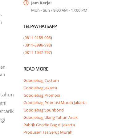
Jam Kerja:
Mon - Sun / 9:00 AM - 17:00 PM
.
i
TELP/WHATSAPP
(
0811-9189-098
)

(
0811-8996-998
)

(
0811-1047-797
)
dan
READ MORE
nan
Goodiebag Custom
Goodiebag Jakarta
g tahun
Goodiebag Promosi
ami
Goodiebag Promosi Murah Jakarta
Goodiebag Spunbond
rtarik
Goodiebag Ulang Tahun Anak
ngi
Pabrik Goodie Bag di Jakarta
Produsen Tas Serut Murah