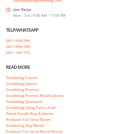
sales@pabrikgoodiebag.com
Jam Kerja:
Mon - Sun / 9:00 AM - 17:00 PM
TELP/WHATSAPP
(
0811-9189-098
)

(
0811-8996-998
)

(
0811-1047-797
)
READ MORE
Goodiebag Custom
Goodiebag Jakarta
Goodiebag Promosi
Goodiebag Promosi Murah Jakarta
Goodiebag Spunbond
Goodiebag Ulang Tahun Anak
Pabrik Goodie Bag di Jakarta
Produsen Tas Serut Murah
Drawstring Bag Murah
Produsen Tas Serut Ransel Murah