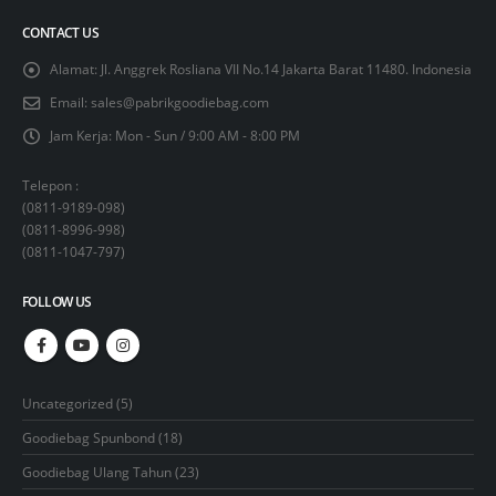
CONTACT US
Alamat:
Jl. Anggrek Rosliana VII No.14 Jakarta Barat 11480. Indonesia
Email:
sales@pabrikgoodiebag.com
Jam Kerja:
Mon - Sun / 9:00 AM - 8:00 PM
Telepon :
(
0811-9189-098
)
(
0811-8996-998
)
(
0811-1047-797
)
FOLLOW US
5
Uncategorized
5
products
18
Goodiebag Spunbond
18
products
23
Goodiebag Ulang Tahun
23
products