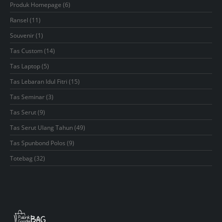
6
Produk Homepage
6
products
11
Ransel
11
products
1
Souvenir
1
product
14
Tas Custom
14
products
5
Tas Laptop
5
products
15
Tas Lebaran Idul Fitri
15
products
3
Tas Seminar
3
products
9
Tas Serut
9
products
49
Tas Serut Ulang Tahun
49
products
9
Tas Spunbond Polos
9
products
32
Totebag
32
products