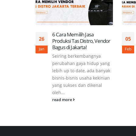
6 Cara Memilih Jasa
26
05
Produksi Tas Distro, Vendor
Bagus di Jakarta!
Jan
Feb
Seiring berkembangnya
perubahan gaya hidup yang
lebih up to date, ada banyak
bisnis-bisnis usaha kekinian
yang sukses dan dikenal
oleh...
read more