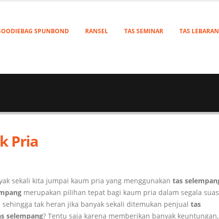
GOODIEBAG SPUNBOND
RANSEL
TAS SEMINAR
TAS LEBARAN
k Pria
anyak sekali kita jumpai kaum pria yang menggunakan
tas selempan
empang
merupakan pilihan tepat bagi kaum pria dalam segala sua
 sehingga tak heran jika banyak sekali ditemukan penjual
tas
as selempang
? Tentu saja karena memberikan banyak keuntungan, 