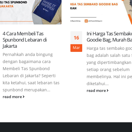
4 Cara Membeli Tas
Ini Harga Tas Sembak
16
Spunbond Lebaran di
Goodie Bag, Murah Ba
Jakarta
Mar
Harga tas sembako go
Pernahkah anda bingung
bag adalah salah satu 
dengan bagaimana cara
yang dipertimbangkan
Membeli Tas Spunbond
setiap orang sebelum
Lebaran di Jakarta? Seperti
membelinya. Hal ini pe
kita ketahui, saat lebaran tas
diketahui...
spunbond merupakan...
read more
read more