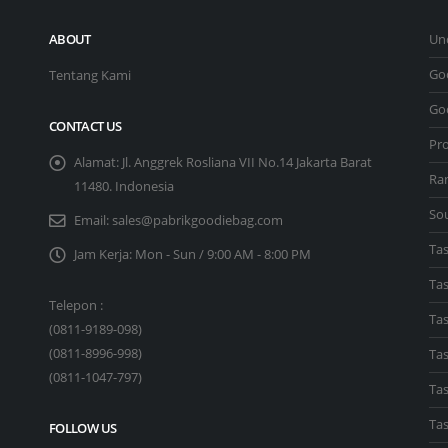
ABOUT
Un
Go
Tentang Kami
Go
CONTACT US
Pr
Alamat:
Jl. Anggrek Rosliana VII No.14 Jakarta Barat
Ra
11480. Indonesia
So
Email:
sales@pabrikgoodiebag.com
Ta
Jam Kerja:
Mon - Sun / 9:00 AM - 8:00 PM
Ta
Telepon :
Tas
(
0811-9189-098
)
(
0811-8996-998
)
Ta
(
0811-1047-797
)
Tas
Tas
FOLLOW US