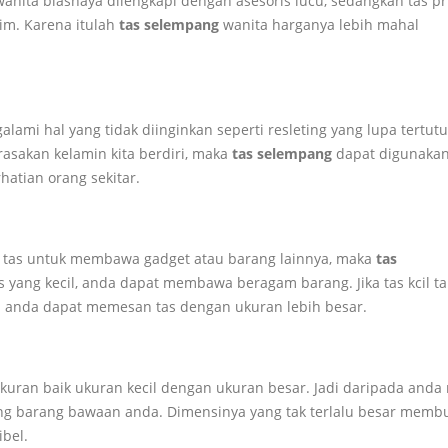
anita biasnaya dilengkapi dengan asesoris lucu, sedangkan tas pr
im. Karena itulah
tas selempang
wanita harganya lebih mahal
lami hal yang tidak diinginkan seperti resleting yang lupa tertut
erasakan kelamin kita berdiri, maka
tas selempang
dapat digunakan
atian orang sekitar.
tas untuk membawa gadget atau barang lainnya, maka
tas
s yang kecil, anda dapat membawa beragam barang. Jika tas kcil ta
nda dapat memesan tas dengan ukuran lebih besar.
uran baik ukuran kecil dengan ukuran besar. Jadi daripada anda 
barang bawaan anda. Dimensinya yang tak terlalu besar memb
ibel.