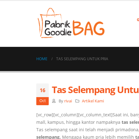
HOME
TAS SELEMPANG UNTUK PRIA
Tas Selempang Untu
16
Oct
By
rivai
Artikel Kami
[vc_row][vc_column][vc_column_text]Saat ini, b
mall, kampus, hingga kantor nampaknya
tas sel
Tas selempang saat ini telah menjadi primadona,
selempang.
Mengapa kaum pria lebih memilih
t