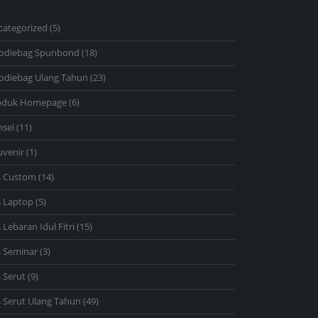
5
categorized
5
products
18
odiebag Spunbond
18
products
23
odiebag Ulang Tahun
23
products
6
oduk Homepage
6
products
11
nsel
11
products
1
uvenir
1
product
14
s Custom
14
products
5
s Laptop
5
products
15
 Lebaran Idul Fitri
15
products
3
s Seminar
3
products
9
 Serut
9
products
49
 Serut Ulang Tahun
49
products