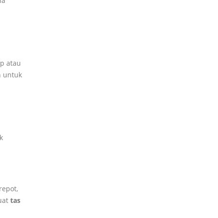
ia
up atau
 untuk
k
repot,
uat
tas