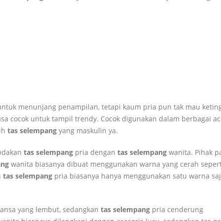
tuk menunjang penampilan, tetapi kaum pria pun tak mau keting
sa cocok untuk tampil trendy. Cocok digunakan dalam berbagai ac
lih
tas selempang
yang maskulin ya.
ebdakan
tas selempang
pria dengan
tas selempang
wanita. Pihak p
ang
wanita biasanya dibuat menggunakan warna yang cerah sepert
n
tas selempang
pria biasanya hanya menggunakan satu warna saj
uansa yang lembut, sedangkan
tas selempang
pria cenderung