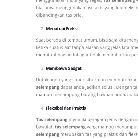
menggunakan motif yang tegas.
Tas selempang
w
biasanya menggunakan asesoris yang lebih ekstr
dibandingkan tas pria.
Menutupi Ereksi
Saat berada di tempat umum, bisa saja kita menga
ketika suatus aat tanpa alasan yang jelas kita m
menutupi bagian ini agar tidak menimbulkan perh
Membawa Gadget
Untuk anda yang super sibuk dan membutuhkan 
selempang
dapat anda jadikan solusi. Dengan ta
mampu menampung barang bawaan anda, maka a
Fleksibel dan Praktis
Tas selempang
memiliki beragam jenis dengan uk
bawalah
tas selempang
yang mampu menampung 
selempang
merupakan tas yang praktis dan fleks