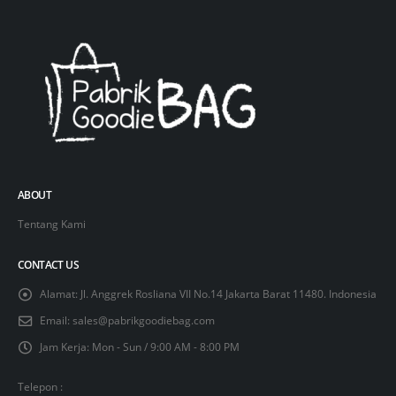
ABOUT
Tentang Kami
CONTACT US
Alamat:
Jl. Anggrek Rosliana VII No.14 Jakarta Barat 11480. Indonesia
Email:
sales@pabrikgoodiebag.com
Jam Kerja:
Mon - Sun / 9:00 AM - 8:00 PM
Telepon :