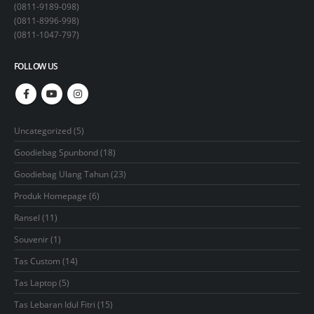
(
0811-9189-098
)
(
0811-8996-998
)
(
0811-1047-797
)
FOLLOW US
5
Uncategorized
5
products
18
Goodiebag Spunbond
18
products
23
Goodiebag Ulang Tahun
23
products
6
Produk Homepage
6
products
11
Ransel
11
products
1
Souvenir
1
product
14
Tas Custom
14
products
5
Tas Laptop
5
products
15
Tas Lebaran Idul Fitri
15