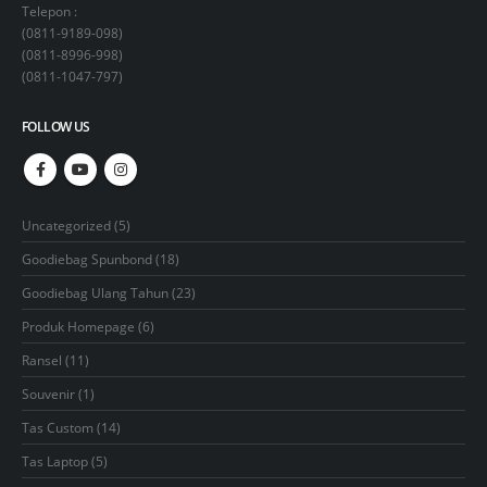
Telepon :
(
0811-9189-098
)
(
0811-8996-998
)
(
0811-1047-797
)
FOLLOW US
5
Uncategorized
5
products
18
Goodiebag Spunbond
18
products
23
Goodiebag Ulang Tahun
23
products
6
Produk Homepage
6
products
11
Ransel
11
products
1
Souvenir
1
product
14
Tas Custom
14
products
5
Tas Laptop
5
products