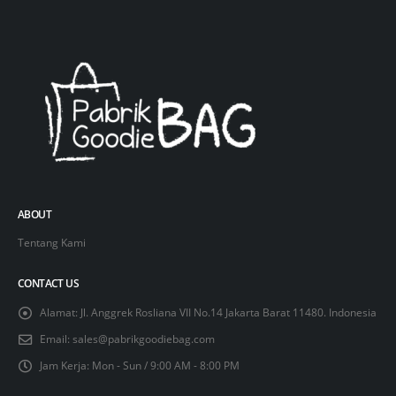
ABOUT
Tentang Kami
CONTACT US
Alamat:
Jl. Anggrek Rosliana VII No.14 Jakarta Barat 11480. Indonesia
Email:
sales@pabrikgoodiebag.com
Jam Kerja:
Mon - Sun / 9:00 AM - 8:00 PM