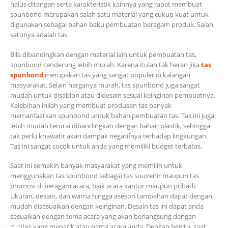
halus ditangan serta karakteristik kainnya yang rapat membuat
spunbond merupakan salah satu material yang cukup kuat untuk
digunakan sebagai bahan baku pembuatan beragam produk. Salah
satunya adalah tas.
Bila dibandingkan dengan material lain untuk pembuatan tas,
spunbond cenderung lebih murah. Karena itulah tak heran jika
tas
spunbond
merupakan tas yang sangat populer di kalangan
masyarakat. Selain harganya murah, tas spunbond juga sangat
mudah untuk disablon atau didesain sesuai keinginan pembuatnya.
Kelebihan inilah yang membuat produsen tas banyak
memanfaatkan spunbond untuk bahan pembuatan tas. Tas ini juga
lebih mudah terurai dibandingkan dengan bahan plastik, sehingga
tak perlu khawatir akan dampak negatifnya terhadap lingkungan.
Tas ini sangat cocok untuk anda yang memiliki budget terbatas.
Saat ini semakin banyak masyarakat yang memilih untuk
menggunakan tas spunbond sebagai tas souvenir maupun tas
promosi di beragam acara, baik acara kantor maupun pribadi.
Ukuran, desain, dan warna hingga asesori tambahan dapat dengan
mudah disesuaikan dengan keinginan. Desain tas ini dapat anda
sesuaikan dengan tema acara yang akan berlangsung dengan
quotes yang menarik atau nama acara anda. Dengan begitu, saat