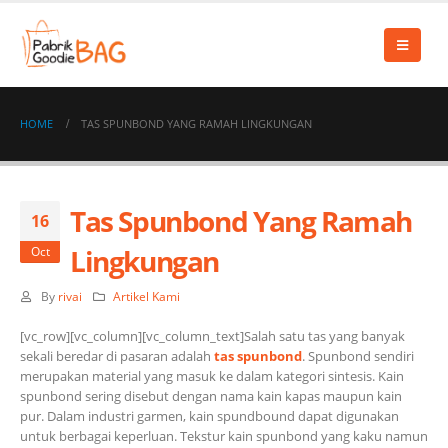
HOME
TAS SPUNBOND YANG RAMAH LINGKUNGAN
Tas Spunbond Yang Ramah
16
Lingkungan
Oct
By
rivai
Artikel Kami
[vc_row][vc_column][vc_column_text]Salah satu tas yang banyak
sekali beredar di pasaran adalah
tas spunbond
. Spunbond sendiri
merupakan material yang masuk ke dalam kategori sintesis. Kain
spunbond sering disebut dengan nama kain kapas maupun kain
pur. Dalam industri garmen, kain spundbound dapat digunakan
untuk berbagai keperluan. Tekstur kain spunbond yang kaku namun