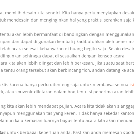
t memilih desain kita sendiri. Kita hanya perlu menyiapkan desa
untuk mendesain dan menginginkan hal yang praktis, serahkan saja
tentu akan lebih bermanfaat di bandingkan dengan menggunakan
impan dan dapat di gunakan kembali jikadibutuhkan oleh penerim
lah acara selesai, kebanyakan di buang begitu saja. Selain desain
iinginkan sehingga dapat di sesuaikan dengan konsep acara.
ara kita akan lebih diingat dan lebih berkesan. Jika suatu saat be
 tentu orang tersebut akan berbincang “loh, andan datang ke acar
raktis karena hanya perlu ditenteng saja untuk membawa semua
is
ck, atau souvenir diletakan dalam box, tentu si penerima akan lebi
 kita akan lebih mendapat pujian. Acara kita tidak akan siangga
annyapun menggunakan tas yang keren. Tidak hanya sekedar kanto
 Namun kalu kemasan luarnya bagus tentu acara kita akan menuai 
Bag
untuk berbagai keperluan anda. Pastikan anda memesan good