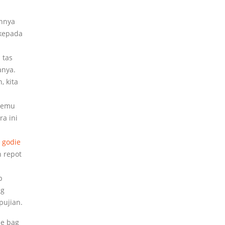
innya
 kepada
 tas
anya.
, kita
rtemu
a ini
i godie
h repot
p
ng
pujian.
ie bag