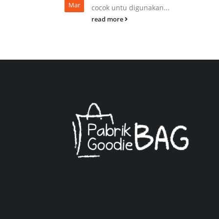
Mar
cocok untu digunakan...
read more