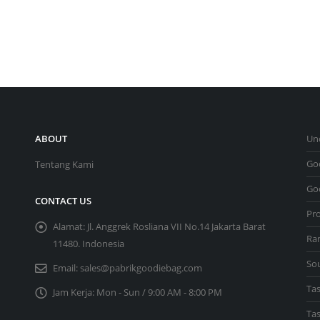
ABOUT
Un
Go
Tentang Kami
Go
CONTACT US
Pr
Alamat:
Jl. Anggrek Rosliana VII No.14 Jakarta Barat
Ra
11480. Indonesia
So
Email:
sales@pabrikgoodiebag.com
Ta
Jam Kerja:
Mon - Sun / 9:00 AM - 8:00 PM
Ta