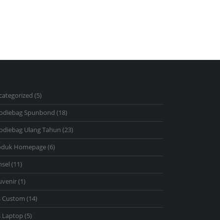
Feb
warna, ukuran, dan desain sesuai...
read more
5
categorized
5
products
18
odiebag Spunbond
18
products
23
odiebag Ulang Tahun
23
products
6
oduk Homepage
6
products
11
nsel
11
products
1
uvenir
1
product
14
s Custom
14
products
5
s Laptop
5