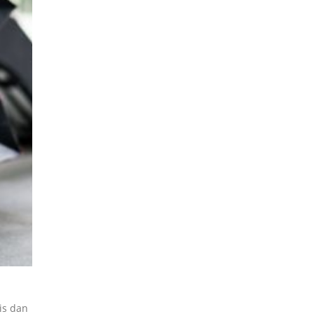
Goodie Bag Custom
02
is dan
Butuh goodie bag custom untuk event, semin