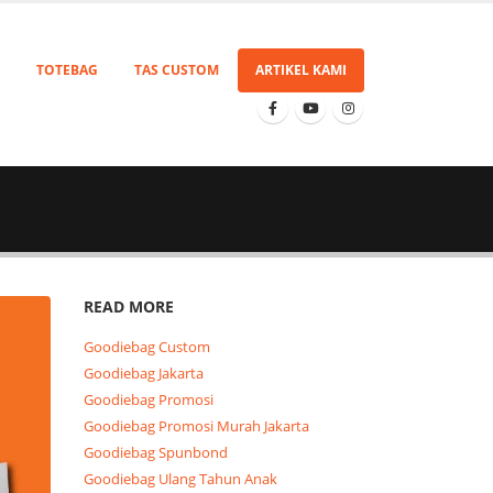
TOTEBAG
TAS CUSTOM
ARTIKEL KAMI
READ MORE
Goodiebag Custom
Goodiebag Jakarta
Goodiebag Promosi
Goodiebag Promosi Murah Jakarta
Goodiebag Spunbond
Goodiebag Ulang Tahun Anak