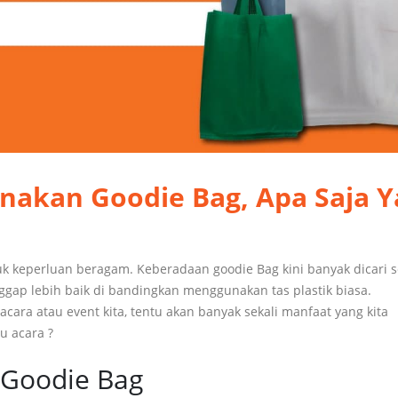
akan Goodie Bag, Apa Saja Y
k keperluan beragam. Keberadaan goodie Bag kini banyak dicari 
gap lebih baik di bandingkan menggunakan tas plastik biasa.
ara atau event kita, tentu akan banyak sekali manfaat yang kita
u acara ?
Goodie Bag