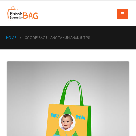
HOME
GOODIE BAG ULANG TAHUN ANAK (UT29)