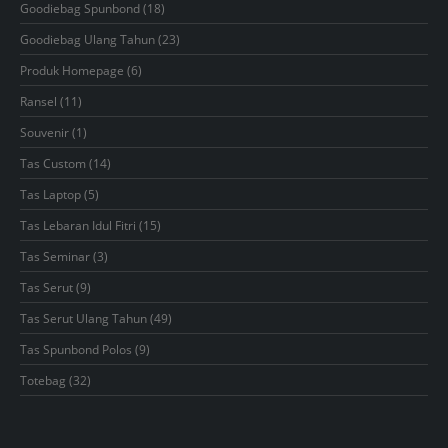
18
Goodiebag Spunbond
18
products
23
Goodiebag Ulang Tahun
23
products
6
Produk Homepage
6
products
11
Ransel
11
products
1
Souvenir
1
product
14
Tas Custom
14
products
5
Tas Laptop
5
products
15
Tas Lebaran Idul Fitri
15
products
3
Tas Seminar
3
products
9
Tas Serut
9
products
49
Tas Serut Ulang Tahun
49
products
9
Tas Spunbond Polos
9
products
32
Totebag
32
products