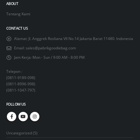
ABOUT
Tentang Kami
CONTACT US
Alamat:
Jl. Anggrek Rosliana VII No.14 Jakarta Barat 11480. Indonesia
Email:
sales@pabrikgoodiebag.com
Jam Kerja:
Mon - Sun / 9:00 AM - 8:00 PM
Telepon :
(
0811-9189-098
)
(
0811-8996-998
)
(
0811-1047-797
)
FOLLOW US
5
Uncategorized
5
products