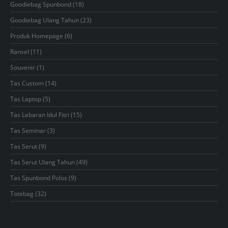
18
Goodiebag Spunbond
18
products
23
Goodiebag Ulang Tahun
23
products
6
Produk Homepage
6
products
11
Ransel
11
products
1
Souvenir
1
product
14
Tas Custom
14
products
5
Tas Laptop
5
products
15
Tas Lebaran Idul Fitri
15
products
3
Tas Seminar
3
products
9
Tas Serut
9
products
49
Tas Serut Ulang Tahun
49
products
9
Tas Spunbond Polos
9
products
32
Totebag
32
products