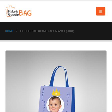
HOME
GOODIE BAG ULANG TAHUN ANAK (UT01)