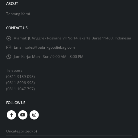
ABOUT
Tentang Kami
CONTACT US
Alamat:
Jl. Anggrek Rosliana VII No.14 Jakarta Barat 11480. Indonesia
Email:
sales@pabrikgoodiebag.com
Jam Kerja:
Mon - Sun / 9:00 AM - 8:00 PM
Telepon :
(
0811-9189-098
)
(
0811-8996-998
)
(
0811-1047-797
)
FOLLOW US
5
Uncategorized
5
products