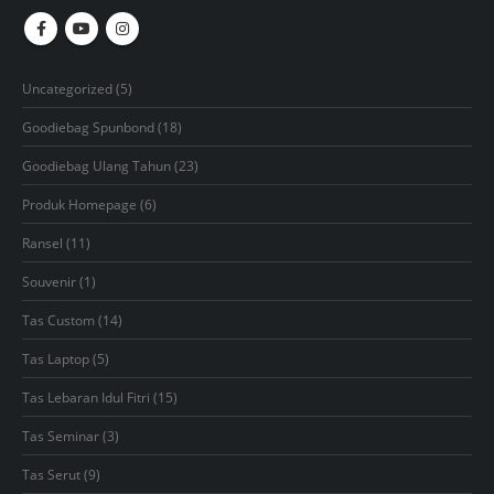
5
Uncategorized
5
products
18
Goodiebag Spunbond
18
products
23
Goodiebag Ulang Tahun
23
products
6
Produk Homepage
6
products
11
Ransel
11
products
1
Souvenir
1
product
14
Tas Custom
14
products
5
Tas Laptop
5
products
15
Tas Lebaran Idul Fitri
15
products
3
Tas Seminar
3
products
9
Tas Serut
9