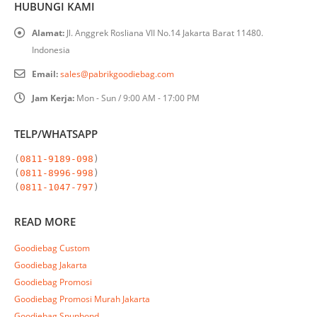
HUBUNGI KAMI
Alamat:
Jl. Anggrek Rosliana VII No.14 Jakarta Barat 11480.
Indonesia
Email:
sales@pabrikgoodiebag.com
Jam Kerja:
Mon - Sun / 9:00 AM - 17:00 PM
TELP/WHATSAPP
(
0811-9189-098
)

(
0811-8996-998
)

(
0811-1047-797
)
READ MORE
Goodiebag Custom
Goodiebag Jakarta
Goodiebag Promosi
Goodiebag Promosi Murah Jakarta
Goodiebag Spunbond