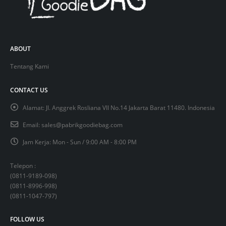
ABOUT
Tentang Kami
CONTACT US
Alamat:
Jl. Anggrek Rosliana VII No.14 Jakarta Barat 11480. Indonesia
Email:
sales@pabrikgoodiebag.com
Jam Kerja:
Mon - Sun / 9:00 AM - 8:00 PM
Telepon :
(
0811-9189-098
)
(
0811-8996-998
)
(
0811-1047-797
)
FOLLOW US