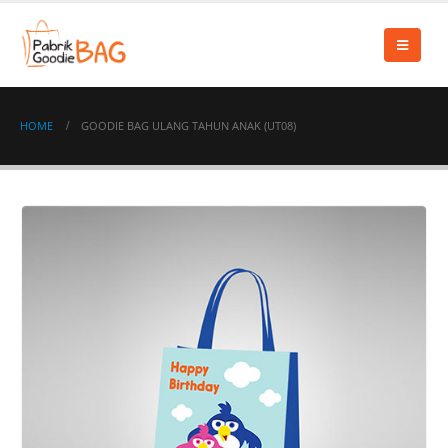
HOME
GOODIE BAG ULANG TAHUN ANAK (UT08)