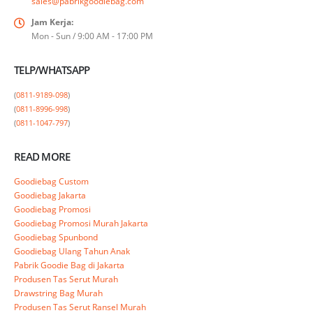
sales@pabrikgoodiebag.com
Jam Kerja:
Mon - Sun / 9:00 AM - 17:00 PM
TELP/WHATSAPP
(
0811-9189-098
)

(
0811-8996-998
)

(
0811-1047-797
)
READ MORE
Goodiebag Custom
Goodiebag Jakarta
Goodiebag Promosi
Goodiebag Promosi Murah Jakarta
Goodiebag Spunbond
Goodiebag Ulang Tahun Anak
Pabrik Goodie Bag di Jakarta
Produsen Tas Serut Murah
Drawstring Bag Murah
Produsen Tas Serut Ransel Murah