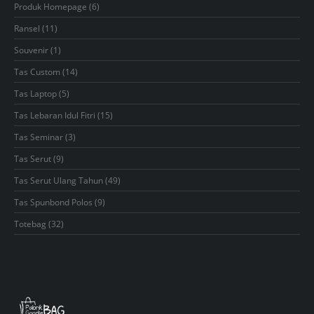
6
Produk Homepage
6
products
11
Ransel
11
products
1
Souvenir
1
product
14
Tas Custom
14
products
5
Tas Laptop
5
products
15
Tas Lebaran Idul Fitri
15
products
3
Tas Seminar
3
products
9
Tas Serut
9
products
49
Tas Serut Ulang Tahun
49
products
9
Tas Spunbond Polos
9
products
32
Totebag
32
products