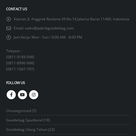
CONTACT US
Alamat:
Jl. Anggrek Rosliana VII No.14 Jakarta Barat 11480. Indonesia
Email:
sales@pabrikgoodiebag.com
Jam Kerja:
Mon - Sun / 9:00 AM - 8:00 PM
Telepon :
(
0811-9189-098
)
(
0811-8996-998
)
(
0811-1047-797
)
FOLLOW US
5
Uncategorized
5
products
18
Goodiebag Spunbond
18
products
23
Goodiebag Ulang Tahun
23
products