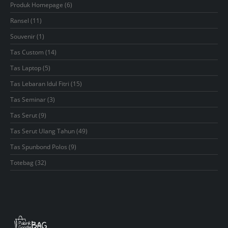
6
Produk Homepage
6
products
11
Ransel
11
products
1
Souvenir
1
product
14
Tas Custom
14
products
5
Tas Laptop
5
products
15
Tas Lebaran Idul Fitri
15
products
3
Tas Seminar
3
products
9
Tas Serut
9
products
49
Tas Serut Ulang Tahun
49
products
9
Tas Spunbond Polos
9
products
32
Totebag
32
products