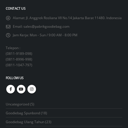
CONTACT US
Alamat:
Jl. Anggrek Rosliana VII No.14 Jakarta Barat 11480. Indonesia
Email:
sales@pabrikgoodiebag.com
Jam Kerja:
Mon - Sun / 9:00 AM - 8:00 PM
Telepon :
(
0811-9189-098
)
(
0811-8996-998
)
(
0811-1047-797
)
FOLLOW US
5
Uncategorized
5
products
18
Goodiebag Spunbond
18
products
23
Goodiebag Ulang Tahun
23
products