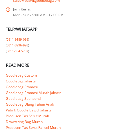
sales@pabrikgoodiebag.com
Jam Kerja:
Mon - Sun / 9:00 AM - 17:00 PM
TELP/WHATSAPP
(
0811-9189-098
)

(
0811-8996-998
)

(
0811-1047-797
)
READ MORE
Goodiebag Custom
Goodiebag Jakarta
Goodiebag Promosi
Goodiebag Promosi Murah Jakarta
Goodiebag Spunbond
Goodiebag Ulang Tahun Anak
Pabrik Goodie Bag di Jakarta
Produsen Tas Serut Murah
Drawstring Bag Murah
Produsen Tas Serut Ransel Murah