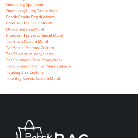
Goodiebag Spunbond
Goodiebag Ulang Tahun Anak
Pabrik Goodie Bag di Jakarta
Produsen Tas Serut Murah
Drawstring Bag Murah
Produsen Tas Serut Ransel Murah
Tas Blacu Custom Murah
Tas Ransel Promosi Custom
Tas Souvenir Murah Jakarta
Tas Spunbond Polos Ready Stock
Tas Spunbond Promosi Murah Jakarta
Totebag Bisa Custom
Tote Bag Kanvas Custom Murah