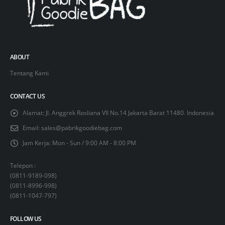
ABOUT
Tentang Kami
CONTACT US
Alamat:
Jl. Anggrek Rosliana VII No.14 Jakarta Barat 11480. Indonesia
Email:
sales@pabrikgoodiebag.com
Jam Kerja:
Mon - Sun / 9:00 AM - 8:00 PM
Telepon :
(
0811-9189-098
)
(
0811-8996-998
)
(
0811-1047-797
)
FOLLOW US