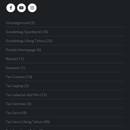
5
Uncategorized
5
products
18
Goodiebag Spunbond
18
products
23
Goodiebag Ulang Tahun
23
products
6
Produk Homepage
6
products
11
Ransel
11
products
1
Souvenir
1
product
14
Tas Custom
14
products
5
Tas Laptop
5
products
15
Tas Lebaran Idul Fitri
15
products
3
Tas Seminar
3
products
9
Tas Serut
9
products
49
Tas Serut Ulang Tahun
49
products