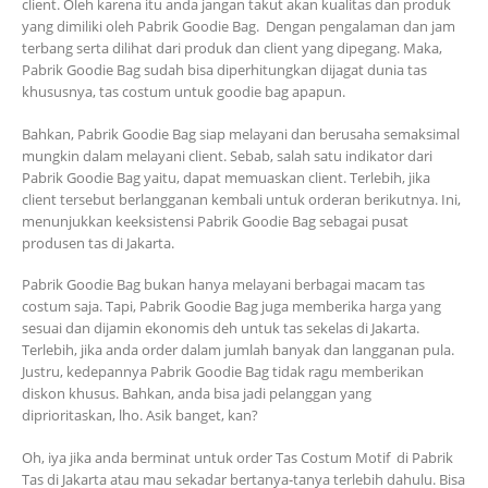
client. Oleh karena itu anda jangan takut akan kualitas dan produk
yang dimiliki oleh Pabrik Goodie Bag. Dengan pengalaman dan jam
terbang serta dilihat dari produk dan client yang dipegang. Maka,
Pabrik Goodie Bag sudah bisa diperhitungkan dijagat dunia tas
khususnya, tas costum untuk goodie bag apapun.
Bahkan, Pabrik Goodie Bag siap melayani dan berusaha semaksimal
mungkin dalam melayani client. Sebab, salah satu indikator dari
Pabrik Goodie Bag yaitu, dapat memuaskan client. Terlebih, jika
client tersebut berlangganan kembali untuk orderan berikutnya. Ini,
menunjukkan keeksistensi Pabrik Goodie Bag sebagai pusat
produsen tas di Jakarta.
Pabrik Goodie Bag bukan hanya melayani berbagai macam tas
costum saja. Tapi, Pabrik Goodie Bag juga memberika harga yang
sesuai dan dijamin ekonomis deh untuk tas sekelas di Jakarta.
Terlebih, jika anda order dalam jumlah banyak dan langganan pula.
Justru, kedepannya Pabrik Goodie Bag tidak ragu memberikan
diskon khusus. Bahkan, anda bisa jadi pelanggan yang
diprioritaskan, lho. Asik banget, kan?
Oh, iya jika anda berminat untuk order Tas Costum Motif di Pabrik
Tas di Jakarta atau mau sekadar bertanya-tanya terlebih dahulu. Bisa