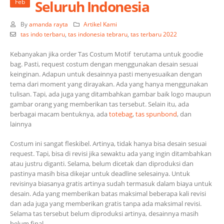
Seluruh Indonesia
Feb
By
amanda rayta
Artikel Kami
tas indo terbaru
,
tas indonesia tebraru
,
tas terbaru 2022
Kebanyakan jika order Tas Costum Motif terutama untuk goodie
bag. Pasti, request costum dengan menggunakan desain sesuai
keinginan. Adapun untuk desainnya pasti menyesuaikan dengan
tema dari moment yang dirayakan. Ada yang hanya menggunakan
tulisan. Tapi, ada juga yang ditambahkan gambar baik logo maupun
gambar orang yang memberikan tas tersebut. Selain itu, ada
berbagai macam bentuknya, ada
totebag
,
tas spunbond
, dan
lainnya
Costum ini sangat fleskibel. Artinya, tidak hanya bisa desain sesuai
request. Tapi, bisa di revisi jika sewaktu ada yang ingin ditambahkan
atau justru diganti. Selama, belum dicetak dan diproduksi dan
pastinya masih bisa dikejar untuk deadline selesainya. Untuk
revisinya biasanya gratis artinya sudah termasuk dalam biaya untuk
desain. Ada yang memberikan batas maksimal beberapa kali revisi
dan ada juga yang memberikan gratis tanpa ada maksimal revisi.
Selama tas tersebut belum diproduksi artinya, desainnya masih
belum final.