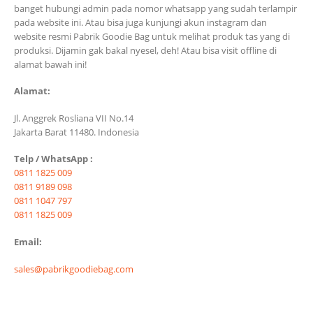
banget hubungi admin pada nomor whatsapp yang sudah terlampir
pada website ini. Atau bisa juga kunjungi akun instagram dan
website resmi Pabrik Goodie Bag untuk melihat produk tas yang di
produksi. Dijamin gak bakal nyesel, deh! Atau bisa visit offline di
alamat bawah ini!
Alamat:
Jl. Anggrek Rosliana VII No.14
Jakarta Barat 11480. Indonesia
Telp / WhatsApp :
0811 1825 009
0811 9189 098
0811 1047 797
0811 1825 009
Email:
sales@pabrikgoodiebag.com