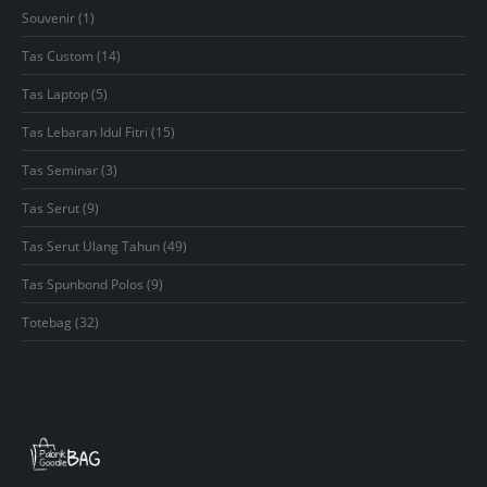
products
1
Souvenir
1
product
14
Tas Custom
14
products
5
Tas Laptop
5
products
15
Tas Lebaran Idul Fitri
15
products
3
Tas Seminar
3
products
9
Tas Serut
9
products
49
Tas Serut Ulang Tahun
49
products
9
Tas Spunbond Polos
9
products
32
Totebag
32
products