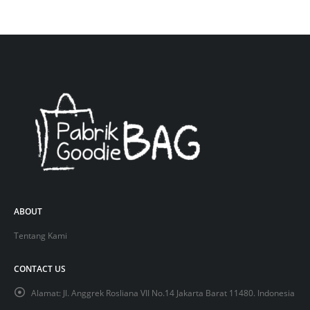
ABOUT
Tentang Kami
CONTACT US
Alamat:
Jl. Anggrek Rosliana VII No.14 Jakarta Barat 11480. Indonesia