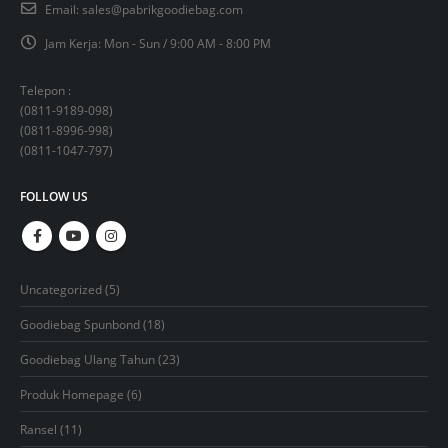
Email:
sales@pabrikgoodiebag.com
Jam Kerja:
Mon - Sun / 9:00 AM - 8:00 PM
Telepon :
(
0811-9189-098
)
(
0811-8996-998
)
(
0811-1047-797
)
FOLLOW US
5
Uncategorized
5
products
18
Goodiebag Spunbond
18
products
23
Goodiebag Ulang Tahun
23
products
6
Produk Homepage
6
products
11
Ransel
11