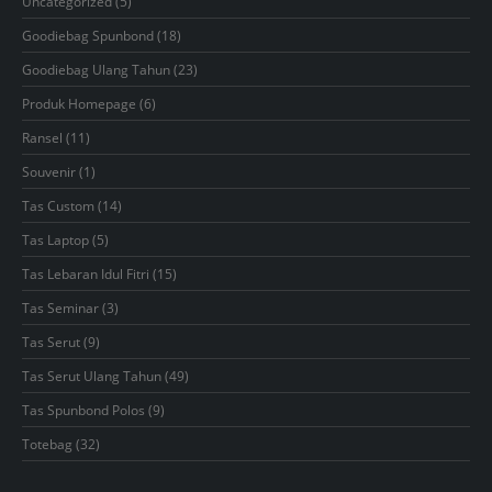
5
Uncategorized
5
products
18
Goodiebag Spunbond
18
products
23
Goodiebag Ulang Tahun
23
products
6
Produk Homepage
6
products
11
Ransel
11
products
1
Souvenir
1
product
14
Tas Custom
14
products
5
Tas Laptop
5
products
15
Tas Lebaran Idul Fitri
15
products
3
Tas Seminar
3
products
9
Tas Serut
9
products
49
Tas Serut Ulang Tahun
49
products
9
Tas Spunbond Polos
9
products
32
Totebag
32
products