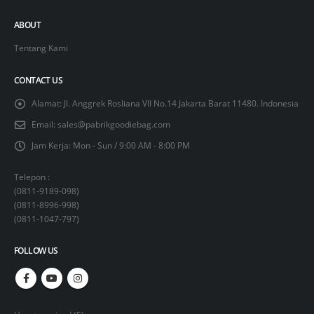
ABOUT
Tentang Kami
CONTACT US
Alamat:
Jl. Anggrek Rosliana VII No.14 Jakarta Barat 11480. Indonesia
Email:
sales@pabrikgoodiebag.com
Jam Kerja:
Mon - Sun / 9:00 AM - 8:00 PM
Telepon :
(
0811-9189-098
)
(
0811-8996-998
)
(
0811-1047-797
)
FOLLOW US