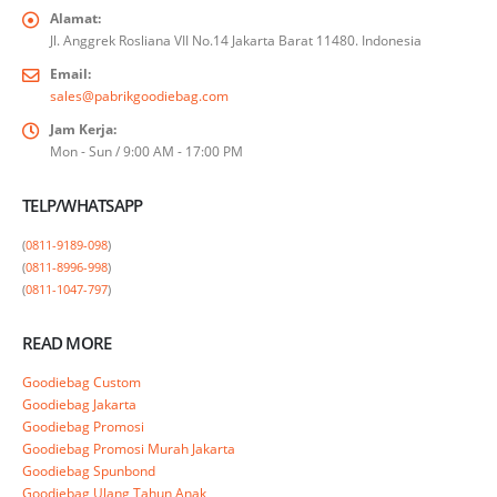
Alamat:
Jl. Anggrek Rosliana VII No.14 Jakarta Barat 11480. Indonesia
Email:
sales@pabrikgoodiebag.com
Jam Kerja:
Mon - Sun / 9:00 AM - 17:00 PM
TELP/WHATSAPP
(
0811-9189-098
)

(
0811-8996-998
)

(
0811-1047-797
)
READ MORE
Goodiebag Custom
Goodiebag Jakarta
Goodiebag Promosi
Goodiebag Promosi Murah Jakarta
Goodiebag Spunbond
Goodiebag Ulang Tahun Anak