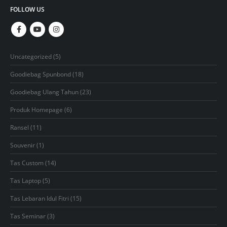
FOLLOW US
5
Uncategorized
5
products
18
Goodiebag Spunbond
18
products
23
Goodiebag Ulang Tahun
23
products
6
Produk Homepage
6
products
11
Ransel
11
products
1
Souvenir
1
product
14
Tas Custom
14
products
5
Tas Laptop
5
products
15
Tas Lebaran Idul Fitri
15
products
3
Tas Seminar
3