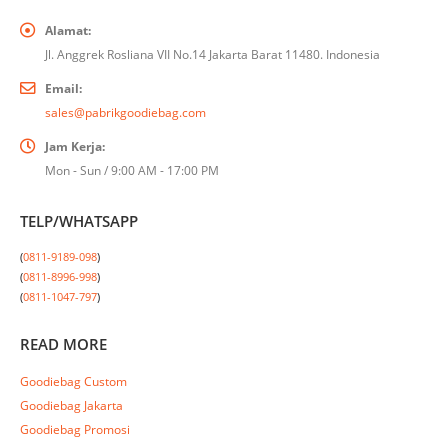
Alamat:
Jl. Anggrek Rosliana VII No.14 Jakarta Barat 11480. Indonesia
Email:
sales@pabrikgoodiebag.com
Jam Kerja:
Mon - Sun / 9:00 AM - 17:00 PM
TELP/WHATSAPP
(
0811-9189-098
)

(
0811-8996-998
)

(
0811-1047-797
)
READ MORE
Goodiebag Custom
Goodiebag Jakarta
Goodiebag Promosi