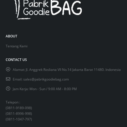
ABOUT
Tentang Kami
CONTACT US
Alamat:
Jl. Anggrek Rosliana VII No.14 Jakarta Barat 11480. Indonesia
Email:
sales@pabrikgoodiebag.com
Jam Kerja:
Mon - Sun / 9:00 AM - 8:00 PM
Telepon :
(
0811-9189-098
)
(
0811-8996-998
)
(
0811-1047-797
)