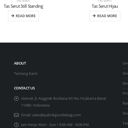
TAS SERUT
TAS SERUT
Tas Serut Still Standing
Tas Serut Hijau
READ MORE
READ MORE
ABOUT
Un
Go
Tentang Kami
Go
CONTACT US
Pr
Alamat:
Jl. Anggrek Rosliana VII No.14 Jakarta Barat
Ra
11480. Indonesia
So
Email:
sales@pabrikgoodiebag.com
Ta
Jam Kerja:
Mon - Sun / 9:00 AM - 8:00 PM