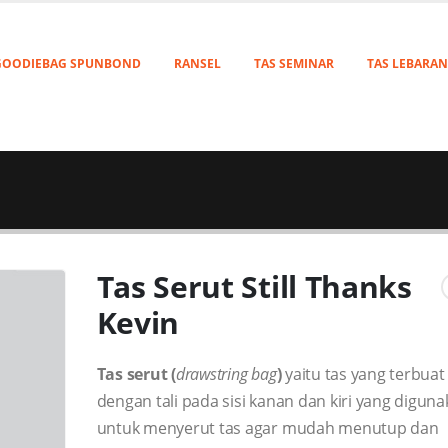
GOODIEBAG SPUNBOND
RANSEL
TAS SEMINAR
TAS LEBARAN
Tas Serut Still Thanks
Kevin
Tas serut (
drawstring bag
)
yaitu tas yang terbuat
dengan tali pada sisi kanan dan kiri yang digun
untuk menyerut tas agar mudah menutup dan