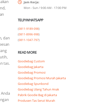
nakan
Jam Kerja:
nd,
Mon - Sun / 9:00 AM - 17:00 PM
han
TELP/WHATSAPP
(
0811-9189-098
)

(
0811-8996-998
)

n, dan
(
0811-1047-797
)
 pesan
yang
READ MORE
utih,
Goodiebag Custom
n tas.
Goodiebag Jakarta
Goodiebag Promosi
Goodiebag Promosi Murah Jakarta
Goodiebag Spunbond
Goodiebag Ulang Tahun Anak
. Anda
Pabrik Goodie Bag di Jakarta
engan
Produsen Tas Serut Murah