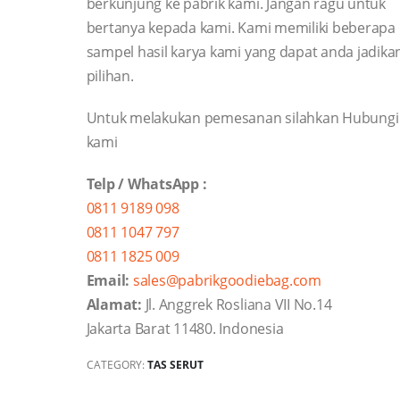
berkunjung ke pabrik kami. Jangan ragu untuk
bertanya kepada kami. Kami memiliki beberapa
sampel hasil karya kami yang dapat anda jadika
pilihan.
Untuk melakukan pemesanan silahkan Hubungi 
kami
Telp / WhatsApp :
0811 9189 098
0811 1047 797
0811 1825 009
Email:
sales@pabrikgoodiebag.com
Alamat:
Jl. Anggrek Rosliana VII No.14
Jakarta Barat 11480. Indonesia
CATEGORY:
TAS SERUT