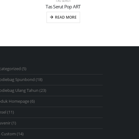
TAS SERUT
Tas Serut Pop ART
READ MORE
5
categorized
5
products
18
odiebag Spunbond
18
products
23
odiebag Ulang Tahun
23
products
6
oduk Homepage
6
products
11
nsel
11
products
1
uvenir
1
product
14
s Custom
14