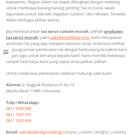
bawaanmu. Bagian dalam tas dapat dilengkapi dengan resleting
untuk membawa barang-barang penting. Tas ini cocok sekali
digunakan untuk sekolah, kegiatan outdoor, dan rekreasi. Tersedia
dalam berbagai pilihan warna.
Jika membutuhkan
tas serut custom murah
, pilihlah
produsen
tas serut murah
, yakni
pabrikgoodiebag.com
. Kami merupakan
produsen tas yang siap melayani pesanan anda. Anda bisa melihat
langsung proses pembuatan tas dengan berkunjung ke pabrik kami.
Jangan ragu untuk bertanya kepada kami. Kami memiliki beberapa
sampel hasil karya kami yang dapat anda jadikan pilihan.
Untuk melakukan pemesanan silahkan Hubungi sales kami
Alamat:
Jl. Anggrek Rosliana VII No.14
Jakarta Barat 11480. Indonesia
Telp / WhatsApp :
0811 9189 098
0811 1047 797
0811 1825 009
Email:
sales@pabrikgoodiebag.com
[/vc_column_text][/vc_column]