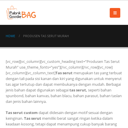
HOME
PRODUSEN TAS SERUT MURAH
[vc_row][vc_column][vc_custom_heading text=”Produsen Tas Serut
Murah” use_theme_fonts=”yes”][/vc_column][/vc_row][vc_row]
[vc_column][vc_column_text]
Tas serut
merupakan tas yang terbuat
dengan tali pada sisi kanan dan kiri yang digunakan untuk menyerut
tas agar tertutup dan dapat membukanya dengan mudah. Berbagai
jenis bahan dapat digunakan sebagai
tas serut,
seperti bahan
spunbond, bahan kanvas, bahan blacu, bahan parasut, bahan taslan
dan jenis bahan lainnya.
Tas serut custom
dapat didesain dengan motif sesuai dengan
keinginan.
Tas serut
memiliki berat sangat ringan ketika dalam
keadaan kosong, tetapi dapat menampung cukup banyak barang