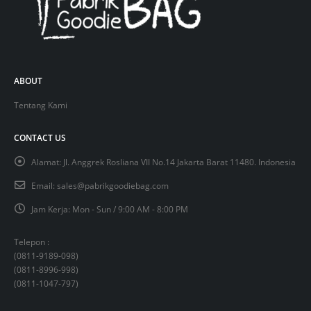
ABOUT
Tentang Kami
CONTACT US
Alamat:
Jl. Anggrek Rosliana VII No.14 Jakarta Barat 11480. Indonesia
Email:
sales@pabrikgoodiebag.com
Jam Kerja:
Mon - Sun / 9:00 AM - 8:00 PM
Telepon :
(
0811-9189-098
)
(
0811-8996-998
)
(
0811-1047-797
)