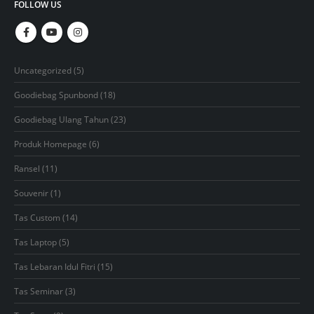
FOLLOW US
5
Uncategorized
5
products
18
Goodiebag Spunbond
18
products
23
Goodiebag Ulang Tahun
23
products
6
Produk Homepage
6
products
11
Ransel
11
products
1
Souvenir
1
product
14
Tas Custom
14
products
5
Tas Laptop
5
products
15
Tas Lebaran Idul Fitri
15
products
3
Tas Seminar
3
products