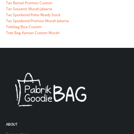
Tas Ransel Promosi Custom
Tas Souvenir Murah Jakarta
Tas Spunbond Polos Ready Stock
Tas Spunbond Promosi Murah Jakarta
Totebag Bisa Custom
Tote Bag Kanvas Custom Murah
ABOUT
Tentang Kami