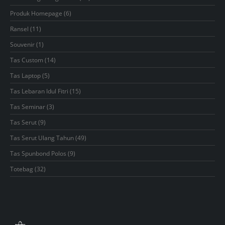
products
6
Produk Homepage
6
products
11
Ransel
11
products
1
Souvenir
1
product
14
Tas Custom
14
products
5
Tas Laptop
5
products
15
Tas Lebaran Idul Fitri
15
products
3
Tas Seminar
3
products
9
Tas Serut
9
products
49
Tas Serut Ulang Tahun
49
products
9
Tas Spunbond Polos
9
products
32
Totebag
32
products