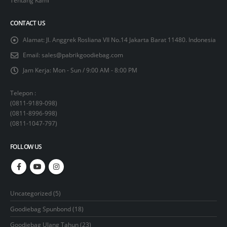
CONTACT US
Alamat:
Jl. Anggrek Rosliana VII No.14 Jakarta Barat 11480. Indonesia
Email:
sales@pabrikgoodiebag.com
Jam Kerja:
Mon - Sun / 9:00 AM - 8:00 PM
Telepon :
(
0811-9189-098
)
(
0811-8996-998
)
(
0811-1047-797
)
FOLLOW US
5
Uncategorized
5
products
18
Goodiebag Spunbond
18
products
23
Goodiebag Ulang Tahun
23