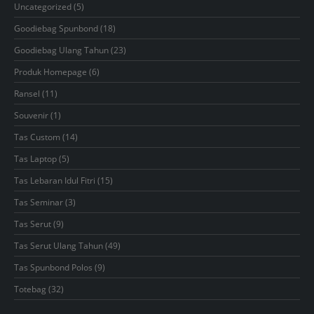
5
Uncategorized
5
products
18
Goodiebag Spunbond
18
products
23
Goodiebag Ulang Tahun
23
products
6
Produk Homepage
6
products
11
Ransel
11
products
1
Souvenir
1
product
14
Tas Custom
14
products
5
Tas Laptop
5
products
15
Tas Lebaran Idul Fitri
15
products
3
Tas Seminar
3
products
9
Tas Serut
9
products
49
Tas Serut Ulang Tahun
49
products
9
Tas Spunbond Polos
9
products
32
Totebag
32
products