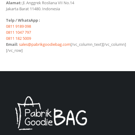
Alamat:
Jl. Anggrek Rosliana VII No.14
Jakarta Barat 11480. Indonesia
Telp / WhatsApp :
0811 9189 098
0811 1047 797
0811 182 5009
Email:
sales@pabrikgoodiebag.com
[/vc_column_text][/vc_column]
[/vc_row]