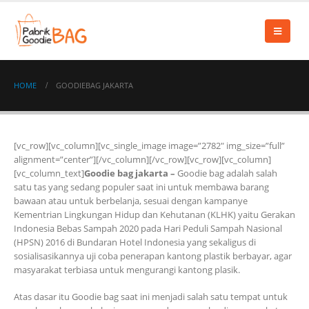
HOME
GOODIEBAG JAKARTA
[vc_row][vc_column][vc_single_image image=”2782″ img_size=”full”
alignment=”center”][/vc_column][/vc_row][vc_row][vc_column]
[vc_column_text]
Goodie bag jakarta –
Goodie bag
adalah salah
satu tas yang sedang populer saat ini untuk membawa barang
bawaan atau untuk berbelanja, sesuai dengan kampanye
Kementrian Lingkungan Hidup dan Kehutanan (KLHK) yaitu Gerakan
Indonesia Bebas Sampah 2020 pada Hari Peduli Sampah Nasional
(HPSN) 2016 di Bundaran Hotel Indonesia yang sekaligus di
sosialisasikannya uji coba penerapan kantong plastik berbayar, agar
masyarakat terbiasa untuk mengurangi kantong plasik.
Atas dasar itu Goodie bag saat ini menjadi salah satu tempat untuk