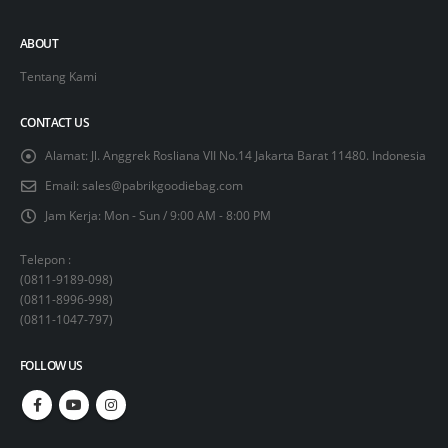
ABOUT
Tentang Kami
CONTACT US
Alamat:
Jl. Anggrek Rosliana VII No.14 Jakarta Barat 11480. Indonesia
Email:
sales@pabrikgoodiebag.com
Jam Kerja:
Mon - Sun / 9:00 AM - 8:00 PM
Telepon :
(
0811-9189-098
)
(
0811-8996-998
)
(
0811-1047-797
)
FOLLOW US