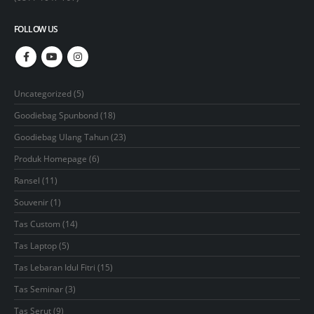
FOLLOW US
5
Uncategorized
5
products
18
Goodiebag Spunbond
18
products
23
Goodiebag Ulang Tahun
23
products
6
Produk Homepage
6
products
11
Ransel
11
products
1
Souvenir
1
product
14
Tas Custom
14
products
5
Tas Laptop
5
products
15
Tas Lebaran Idul Fitri
15
products
3
Tas Seminar
3
products
9
Tas Serut
9