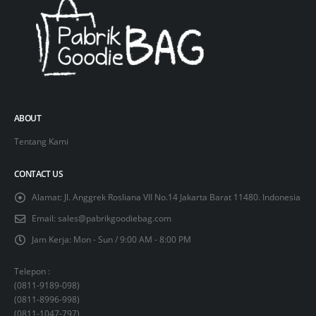
ABOUT
Tentang Kami
CONTACT US
Alamat:
Jl. Anggrek Rosliana VII No.14 Jakarta Barat 11480. Indonesia
Email:
sales@pabrikgoodiebag.com
Jam Kerja:
Mon - Sun / 9:00 AM - 8:00 PM
Telepon :
(
0811-9189-098
)
(
0811-8996-998
)
(
0811-1047-797
)