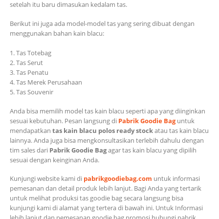
setelah itu baru dimasukan kedalam tas.
Berikut ini juga ada model-model tas yang sering dibuat dengan
menggunakan bahan kain blacu:
1. Tas Totebag
2. Tas Serut
3. Tas Penatu
4. Tas Merek Perusahaan
5. Tas Souvenir
Anda bisa memilih model tas kain blacu seperti apa yang diinginkan
sesuai kebutuhan. Pesan langsung di
Pabrik Goodie Bag
untuk
mendapatkan
tas kain blacu polos ready stock
atau tas kain blacu
lainnya. Anda juga bisa mengkonsultasikan terlebih dahulu dengan
tim sales dari
Pabrik Goodie Bag
agar tas kain blacu yang dipilih
sesuai dengan keinginan Anda.
Kunjungi website kami di
pabrikgoodiebag.com
untuk informasi
pemesanan dan detail produk lebih lanjut. Bagi Anda yang tertarik
untuk melihat produksi tas goodie bag secara langsung bisa
kunjungi kami di alamat yang tertera di bawah ini. Untuk Informasi
lebih lanjut dan pemesanan goodie bag promosi hubungi pabrik