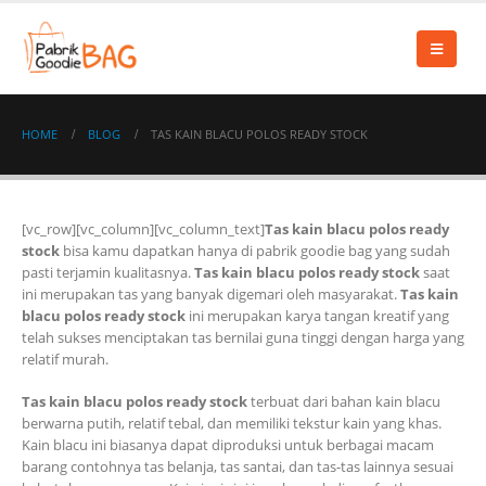
HOME
BLOG
TAS KAIN BLACU POLOS READY STOCK
[vc_row][vc_column][vc_column_text]
Tas kain blacu polos ready
stock
bisa kamu dapatkan hanya di pabrik goodie bag yang sudah
pasti terjamin kualitasnya.
Tas kain blacu polos ready stock
saat
ini merupakan tas yang banyak digemari oleh masyarakat.
Tas kain
blacu polos ready stock
ini merupakan karya tangan kreatif yang
telah sukses menciptakan tas bernilai guna tinggi dengan harga yang
relatif murah.
Tas kain blacu polos ready stock
terbuat dari bahan kain blacu
berwarna putih, relatif tebal, dan memiliki tekstur kain yang khas.
Kain blacu ini biasanya dapat diproduksi untuk berbagai macam
barang contohnya tas belanja, tas santai, dan tas-tas lainnya sesuai