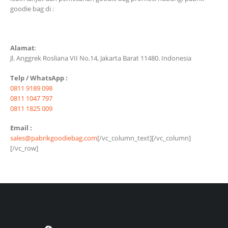
goodie bag di :
Alamat
:
Jl. Anggrek Rosliana VII No.14,
Jakarta Barat 11480. Indonesia
Telp / WhatsApp :
0811 9189 098
0811 1047 797
0811 1825 009
Email :
sales@pabrikgoodiebag.com
[/vc_column_text][/vc_column]
[/vc_row]