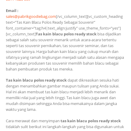
Email :
sales@pabrikgoodiebag.com
[/vc_column_text][vc_custom_heading
text=”Tas Kain Blacu Polos Ready Sebagai Souvenir”
font_container=”tag:h4|text_align:justify” use_theme_fonts=”yes”]
[vc_column_text]
Tas kain blacu polos ready stock
bisa dijadikan
sebagai salah satu souvenir menarik untuk acara-acara tertentu
seperti tas souvenir pernikahan, tas souvenir seminar, dan tas
souvenir lainnya. Harga bahan kain blacu yang cukup murah dan
sifatnya yang ramah lingkungan menjadi salah satu alasan mengapa
kebanyakan produsen tas souvenir memilih bahan blacu sebagai
bahan pembuatan produk tas mereka.
Tas kain blacu polos ready stock
dapat dikreasikan sesuka hati
dengan menambahkan gambar maupun tulisan yang Anda sukai.
Hal ini akan membuat tas kain blacu menjadi lebih menarik dan
memiliki nilai jual yang lebih tinggi. Tas kain blacu juga awet dan
mudah disimpan sehingga Anda bisa memakainya dalam jangka
waktu yang lama.
Cara merawat dan menyimpan
tas kain blacu polos ready stock
tidaklah sulit berikut ini langkah-langkah yang bisa digunakan untuk