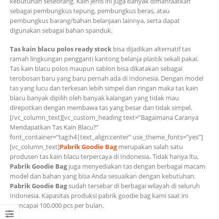
kebutuhan seseorang. Kain jenis ini juga banyak dimanfaatkan
sebagai pembungkus tepung, pembungkus beras, atau
pembungkus barang/bahan belanjaan lainnya, serta dapat
digunakan sebagai bahan spanduk.
Tas kain blacu polos ready stock
bisa dijadikan alternatif tas
ramah lingkungan pengganti kantong belanja plastik sekali pakai.
Tas kain blacu polos maupun sablon bisa dikatakan sebagai
terobosan baru yang baru pernah ada di Indonesia. Dengan model
tas yang lucu dan terkesan lebih simpel dan ringan maka tas kain
blacu banyak dipilih oleh banyak kalangan yang tidak mau
direpotkan dengan membawa tas yang besar dan tidak simpel.
[/vc_column_text][vc_custom_heading text=”Bagaimana Caranya
Mendapatkan Tas Kain Blacu?”
font_container=”tag:h4|text_align:center” use_theme_fonts=”yes”]
[vc_column_text]
Pabrik Goodie Bag
merupakan salah satu
produsen tas kain blacu terpercaya di Indonesia
.
Tidak hanya itu,
Pabrik Goodie Bag
juga menyediakan tas dengan berbagai macam
model dan bahan yang bisa Anda sesuaikan dengan kebutuhan.
Pabrik Goodie Bag
sudah tersebar di berbagai wilayah di seluruh
Indonesia. Kapasitas produksi pabrik goodie bag kami saat ini
mencapai 100.000 pcs per bulan.